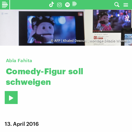
©
AFP | Khaled Desouki | Montage DRadio Wissen
Abla Fahita
Comedy-Figur
soll
schweigen
13. April 2016