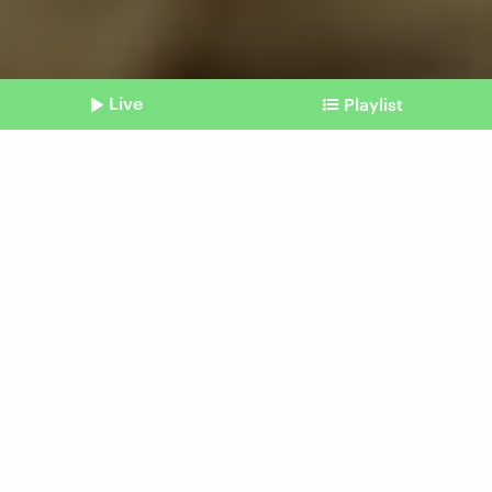
Live
Playlist
©
picture alliance / Anadolu | Halis Akyildiz
Shownotes
Äthiopien
Kaffeebauern profitieren
nicht von Preissteigerung
vom 09. Februar 2026