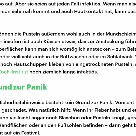
so auf. Aber sie seien auf jeden Fall infektiös. Wenn man als
Person sehr nah kommt und auch Hautkontakt hat, kann da
nnen die Pusteln außerdem wohl auch in der Mundschlei
insofern ist auch Küssen etwas, das zur Ansteckung füh
berflächen kann man sich womöglich anstecken – zum Beis
z oder vielleicht auch in der Bettwäsche oder im Schlafsack
 noch Hautschuppen kleben von eingetrockneten Pusteln, 
Koch-Institut
noch ziemlich lange infektiös.
und zur Panik
 Sicherheitshinweise besteht kein Grund zur Panik. Vorsicht
geschadet. Was natürlich hilft: Wenn ihr Fieber habt und 
dann vielleicht sogar noch Bläschen oder Pusteln kriegt, ge
Handflächen oder an den Fußsohlen befinden – dann geht 
t auf ein Festival.