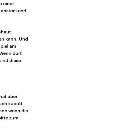
o einer
s ansteckend
mhaut
ren kann. Und
piel am
. Wenn dort
sind diese
 hat aber
euch kaputt
rade wenn die
bitte zum