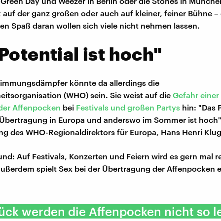
 Green Day und Weezer in Berlin oder die Stones in Münche
 auf der ganz großen oder auch auf kleiner, feiner Bühne –
en Spaß daran wollen sich viele nicht nehmen lassen.
Potential ist hoch"
Stimmungsdämpfer könnte da allerdings die
itsorganisation (WHO) sein. Sie weist auf die
Gefahr einer
 der Affenpocken
bei
Festivals und großen Partys
hin: "Das P
 Übertragung in Europa und anderswo im Sommer ist hoch",
ung des WHO-Regionaldirektors für Europa, Hans Henri Klug
und: Auf Festivals, Konzerten und Feiern wird es gern mal 
außerdem spielt Sex bei der Übertragung der Affenpocken e
ck werden die Affenpocken nicht so l