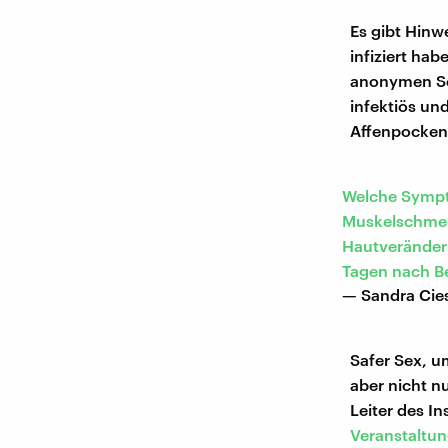
Es gibt Hinw
infiziert ha
anonymen Sex
infektiös und
Affenpocken
Welche Sympto
Muskelschmer
Hautveränderu
Tagen nach Be
— Sandra Cie
Safer Sex, u
aber nicht n
Leiter des I
Veranstaltun