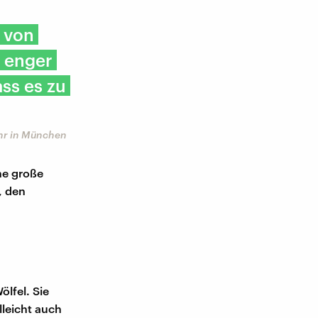
n von
h enger
ass es zu
ehr in München
ne große
, den
lfel. Sie
lleicht auch