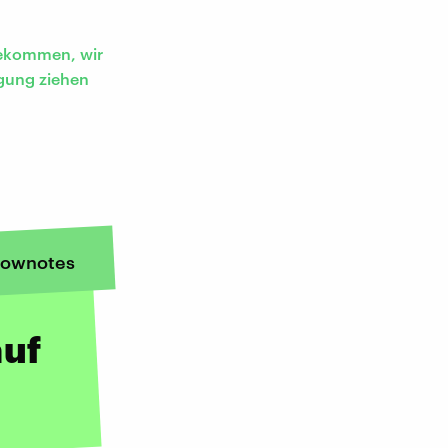
bekommen, wir
ägung ziehen
ownotes
auf