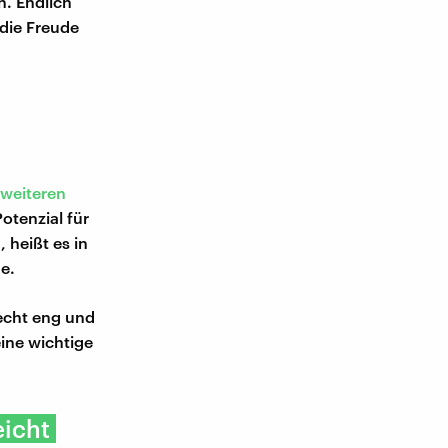
n. Endlich
 die Freude
 weiteren
otenzial für
 heißt es in
e.
recht eng und
ine wichtige
eicht