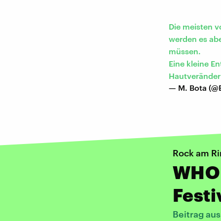
Die meisten 
werden es abe
müssen.
Eine kleine E
Hautveränderu
— M. Bota (@
Rock am Ri
WHO 
Festi
Beitrag au