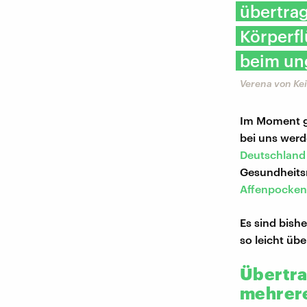
übertrag
Körperfl
beim un
Verena von Ke
Im Moment gi
bei uns werd
Deutschland
Gesundheits
Affenpocken
Es sind bish
so leicht üb
Übertra
mehrere