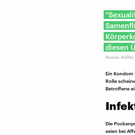
"Sexuali
Samenflü
Körperko
diesen 
Roman Wölfel, 
Ein Kondom z
Rolle schein
Betroffene e
Infek
Die Pockenpu
seien bei Aff