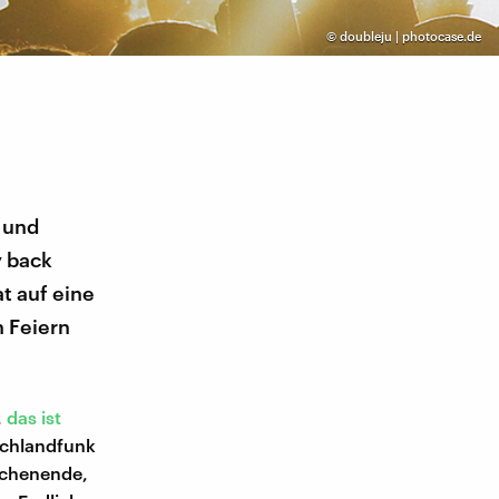
©
doubleju | photocase.de
 und
y back
t auf eine
n Feiern
,
das ist
schlandfunk
ochenende,