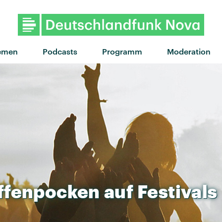
"Beautiful Freeks" von MEEK · "Be
emen
Podcasts
Programm
Moderation
ffenpocken
auf
Festivals