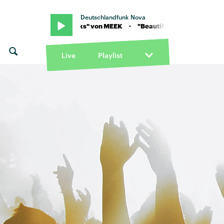
Deutschlandfunk Nova
autiful Freeks" von MEEK · "Beautiful Freeks" von MEEK
Live
Playlist