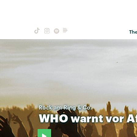
Th
Rock am Ring & Co.
WHO
warnt
vor
A