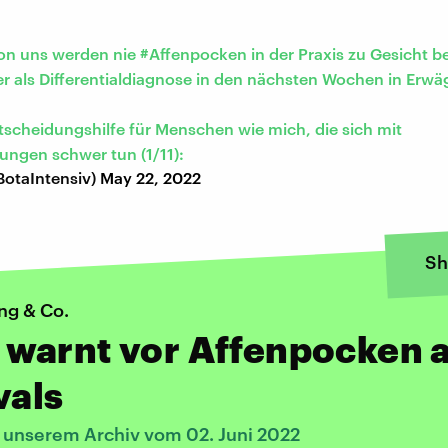
von uns werden nie
#Affenpocken
in der Praxis zu Gesicht 
r als Differentialdiagnose in den nächsten Wochen in Erw
ntscheidungshilfe für Menschen wie mich, die sich mit
ngen schwer tun (1/11):
BotaIntensiv)
May 22, 2022
Sh
ng & Co.
warnt vor Affenpocken 
vals
s unserem Archiv vom 02. Juni 2022