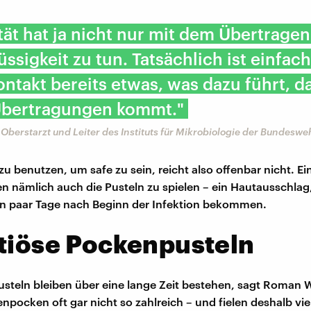
tät hat ja nicht nur mit dem Übertrage
ssigkeit zu tun. Tatsächlich ist einfac
ntakt bereits etwas, was dazu führt, d
Übertragungen kommt."
Oberstarzt und Leiter des Instituts für Mikrobiologie der Bundesw
u benutzen, um safe zu sein, reicht also offenbar nicht. Ei
en nämlich auch die Pusteln zu spielen – ein Hautausschlag
in paar Tage nach Beginn der Infektion bekommen.
tiöse Pockenpusteln
steln bleiben über eine lange Zeit bestehen, sagt Roman Wö
enpocken oft gar nicht so zahlreich – und fielen deshalb vie