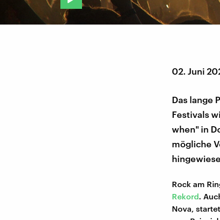
02. Juni 20
Das lange 
Festivals w
when" in D
mögliche V
hingewiese
Rock am Ring
Rekord
. Auc
Nova, start