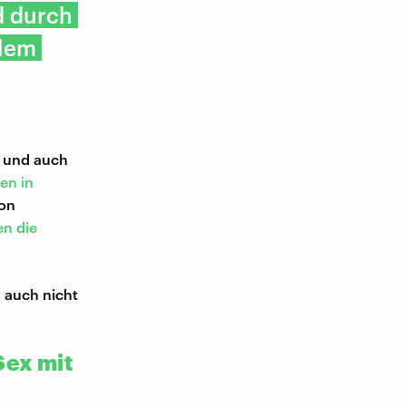
d durch
llem
– und auch
en in
von
n die
n auch nicht
Sex mit