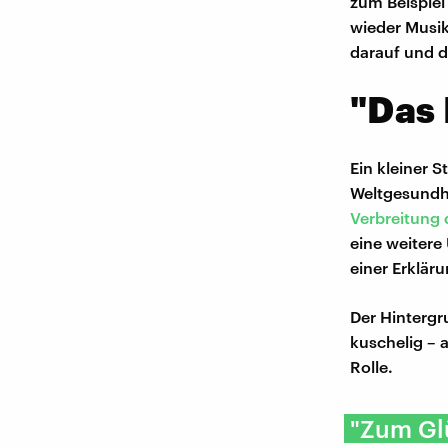
zum Beispiel
wieder Musik
darauf und d
"Das 
Ein kleiner 
Weltgesundhe
Verbreitung
eine weitere
einer Erklär
Der Hintergr
kuschelig – 
Rolle.
"Zum Glü