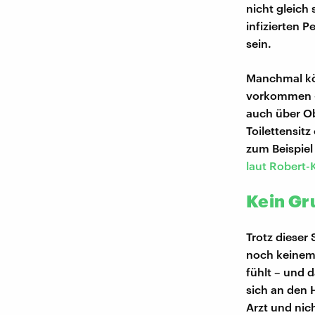
nicht gleich 
infizierten 
sein.
Manchmal kö
vorkommen – 
auch über O
Toilettensit
zum Beispiel
laut Robert-
Kein Gr
Trotz dieser
noch keinem 
fühlt – und 
sich an den 
Arzt und nich