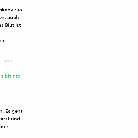
ckenvirus
en, auch
 Blut ist
en.
f- und
 bis drei
n. Es geht
arzt und
iner