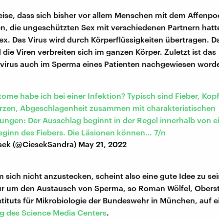
eise, dass sich bisher vor allem Menschen mit dem Affenpo
ben, die ungeschützten Sex mit verschiedenen Partnern hatt
. Das Virus wird durch Körperflüssigkeiten übertragen. Das
 die Viren verbreiten sich im ganzen Körper. Zuletzt ist das
virus auch im Sperma eines Patienten nachgewiesen word
me habe ich bei einer Infektion? Typisch sind Fieber, Kop
zen, Abgeschlagenheit zusammen mit charakteristischen
ngen: Der Ausschlag beginnt in der Regel innerhalb von ein
ginn des Fiebers. Die Läsionen können… 7/n
sek (@CiesekSandra)
May 21, 2022
m sich nicht anzustecken, scheint also eine gute Idee zu sei
ur um den Austausch von Sperma, so Roman Wölfel, Oberst
nstituts für Mikrobiologie der Bundeswehr in München, auf e
g des Science Media Centers
.