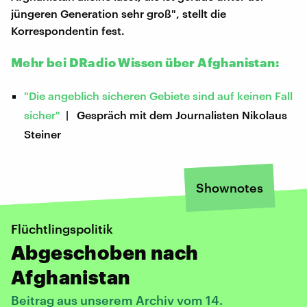
jüngeren Generation sehr groß", stellt die
Korrespondentin fest.
Mehr bei DRadio Wissen über Afghanistan:
"Die angeblich sicheren Gebiete sind auf keinen Fall
sicher"
| Gespräch mit dem Journalisten Nikolaus
Steiner
Shownotes
Flüchtlingspolitik
Abgeschoben nach
Afghanistan
Beitrag aus unserem Archiv vom 14.