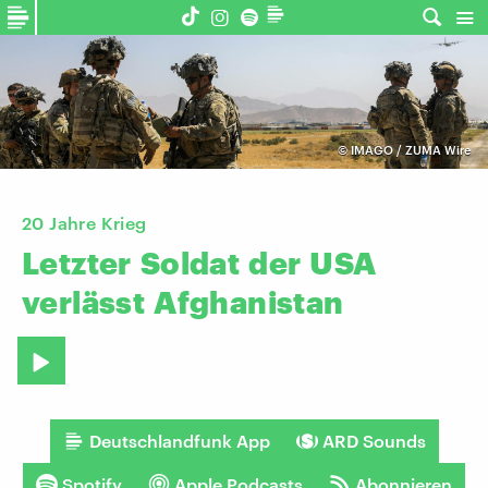
©
IMAGO / ZUMA Wire
20 Jahre Krieg
Letzter
Soldat
der
USA
verlässt
Afghanistan
Deutschlandfunk App
ARD Sounds
Spotify
Apple Podcasts
Abonnieren