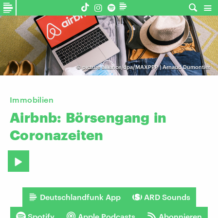
©
picture alliance/dpa/MAXPPP | Arnaud Dumontier
Immobilien
Airbnb:
Börsengang
in
Coronazeiten
Deutschlandfunk App
ARD Sounds
Spotify
Apple Podcasts
Abonnieren