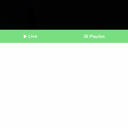
Live
Playlist
©
David-W- I photocase.de
Shownotes
Altersvorsorgedepot
Wem die geplante
Aktienrente was bringt
Beitrag aus unserem Archiv vom 28.