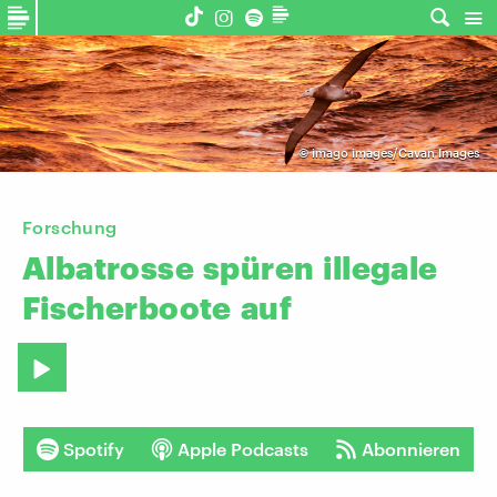
©
imago images/Cavan Images
Forschung
Albatrosse
spüren
illegale
Fischerboote
auf
Spotify
Apple Podcasts
Abonnieren