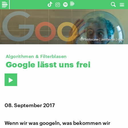
©
Photocase | zettberlin | dpa
Algorithmen & Filterblasen
Google
lässt
uns
frei
08. September 2017
Wenn wir was googeln, was bekommen wir