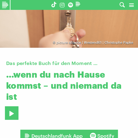
©
picture alliance | Westend61 | Christophe Papke
Das perfekte Buch für den Moment …
…wenn
du
nach
Hause
kommst
–
und
niemand
da
ist
Deutschlandfunk App
Spotify