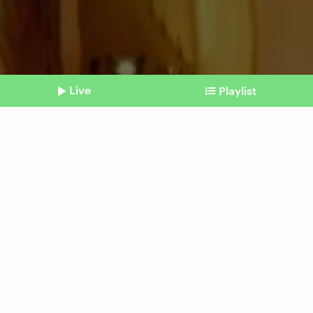
Live
Playlist
©
picture alliance / Anadolu | Tayfun Coskun
Shownotes
The Academy is watching you!
Kontrolle der Oscar-Jury:
Wer voten will, muss auch
gucken