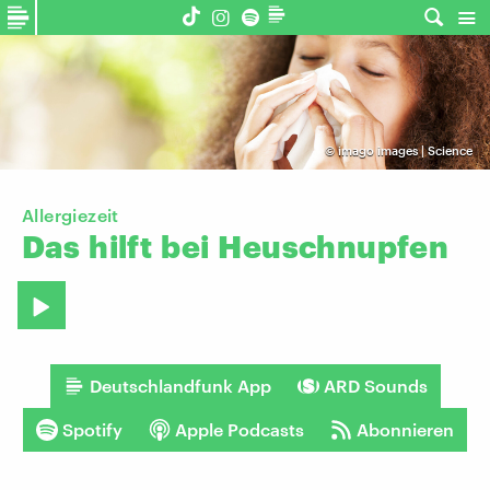
©
imago images | Science
Allergiezeit
Das
hilft
bei
Heuschnupfen
Deutschlandfunk App
ARD Sounds
Spotify
Apple Podcasts
Abonnieren