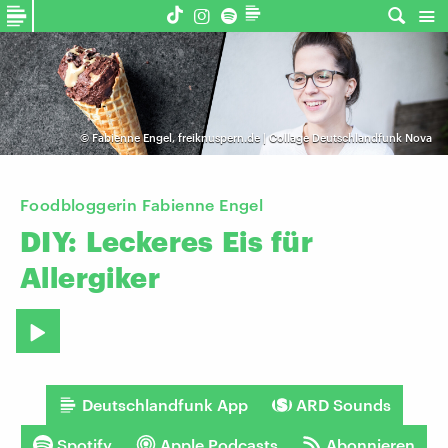
©
Fabienne Engel, freiknuspern.de | Collage Deutschlandfunk Nova
Foodbloggerin Fabienne Engel
DIY:
Leckeres
Eis
für
Allergiker
Deutschlandfunk App
ARD Sounds
Spotify
Apple Podcasts
Abonnieren