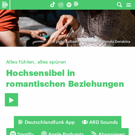
©
picture alliance / Westend61 | Natalia Deriabina
Alles fühlen, alles spüren
Hochsensibel
in
romantischen
Beziehungen
Deutschlandfunk App
ARD Sounds
Spotify
Apple Podcasts
Abonnieren