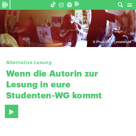
©
Photocase | misterQM
Alternative Lesung
Wenn
die
Autorin
zur
Lesung
in
eure
Studenten-WG
kommt