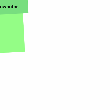
ownotes
h