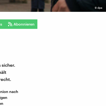
©
dpa
ts
Abonnieren
 sicher.
ält
recht.
 Union nach
igen
en