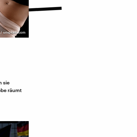
 / unsplash.com
 sie
iebe räumt