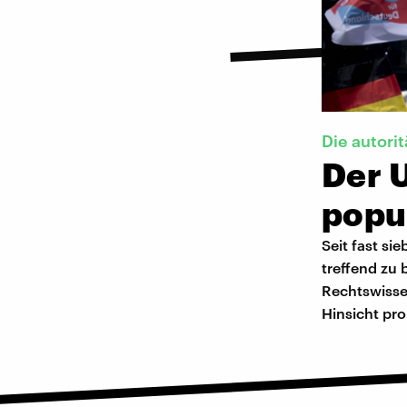
Die autori
Der 
popul
Seit fast si
treffend zu 
Rechtswisse
Hinsicht pr