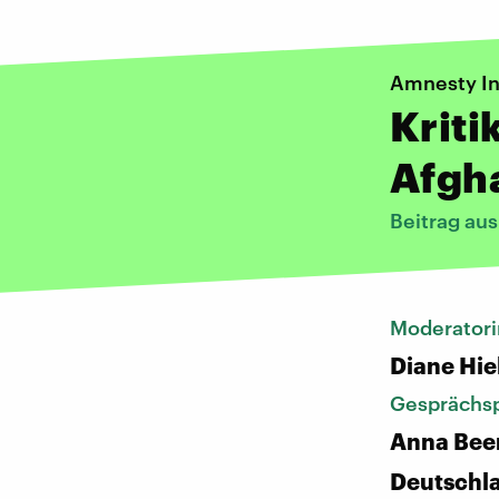
Amnesty In
Kriti
Afgh
Beitrag au
Moderatori
Diane Hie
Gesprächsp
Anna Beer
Deutschl