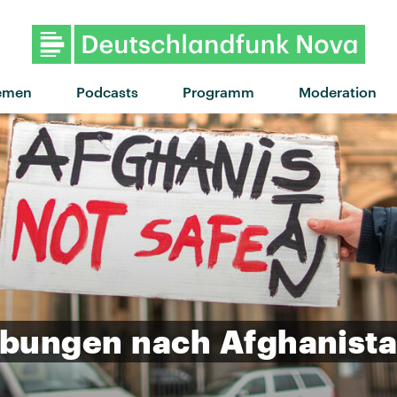
emen
Podcasts
Programm
Moderation
ebungen
nach
Afghanist