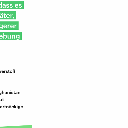
dass es
äter,
gerer
hiebung
Verstoß
ghanistan
ut
artnäckige