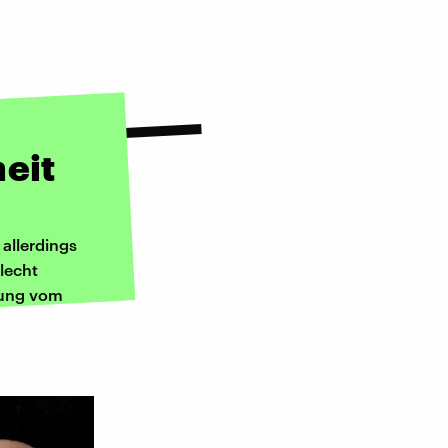
eit
allerdings
lecht
olung vom