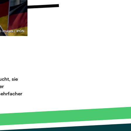
o images / IPON
ucht, sie
er
mehrfacher