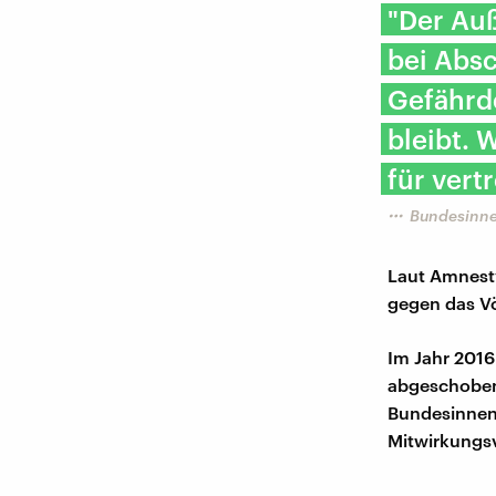
​"Der Au
bei Absc
Gefährd
bleibt. 
für vert
Bundesinne
Laut Amnesty
gegen das Vö
Im Jahr 2016
abgeschoben 
Bundesinnenm
Mitwirkungsv