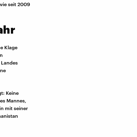
wie seit 2009
ahr
ne Klage
en
s Landes
ene
t: Keine
ines Mannes,
n mit seiner
hanistan