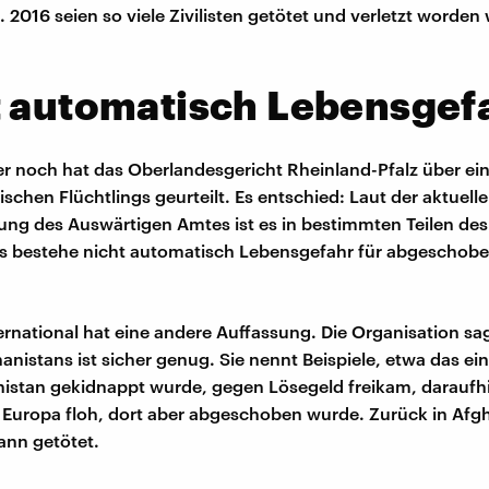
 2016 seien so viele Zivilisten getötet und verletzt worden 
t automatisch Lebensgef
 noch hat das Oberlandesgericht Rheinland-Pfalz über ei
schen Flüchtlings geurteilt. Es entschied: Laut der aktuell
ung des Auswärtigen Amtes ist es in bestimmten Teilen de
es bestehe nicht automatisch Lebensgefahr für abgeschob
rnational hat eine andere Auffassung. Die Organisation sag
nistans ist sicher genug. Sie nennt Beispiele, etwa das e
nistan gekidnappt wurde, gegen Lösegeld freikam, daraufhi
 Europa floh, dort aber abgeschoben wurde. Zurück in Afg
ann getötet.