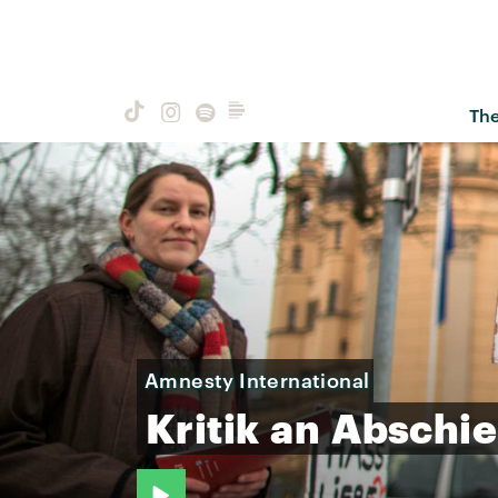
Th
Amnesty International
Kritik
an
Abschi