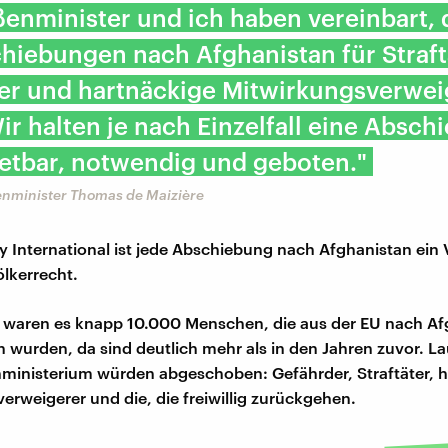
ßenminister und ich haben vereinbart, 
hiebungen nach Afghanistan für Straft
er und hartnäckige Mitwirkungsverwei
Wir halten je nach Einzelfall eine Absc
retbar, notwendig und geboten."​
nminister Thomas de Maizière
 International ist jede Abschiebung nach Afghanistan ein 
lkerrecht.
 waren es knapp 10.000 Menschen, die aus der EU nach Af
wurden, da sind deutlich mehr als in den Jahren zuvor. La
inisterium würden abgeschoben: Gefährder, Straftäter, h
erweigerer und die, die freiwillig zurückgehen.