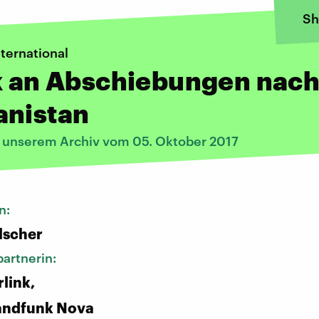
Sh
ternational
k an Abschiebungen nac
anistan
s unserem Archiv vom 05. Oktober 2017
n:
lscher
artnerin:
link,
andfunk Nova