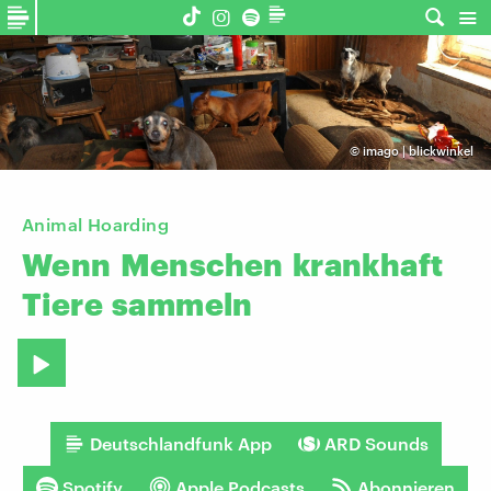
©
imago | blickwinkel
Animal Hoarding
Wenn
Menschen
krankhaft
Tiere
sammeln
Deutschlandfunk App
ARD Sounds
Spotify
Apple Podcasts
Abonnieren