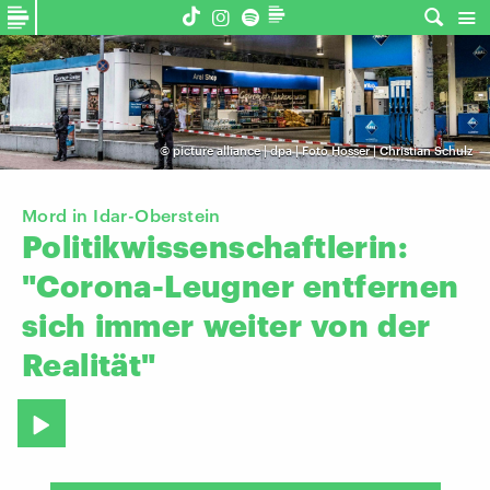
©
picture alliance | dpa | Foto Hosser | Christian Schulz
Mord in Idar-Oberstein
Politikwissenschaftlerin:
"Corona-Leugner
entfernen
sich
immer
weiter
von
der
Realität"