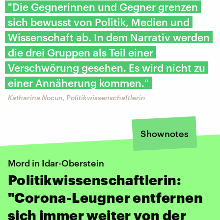
"Die Gegnerinnen und Gegner grenzen
sich bewusst von Politik, Medien und
Wissenschaft ab. In dem Narrativ werden
die drei Gruppen als Teil einer
Verschwörung gesehen. Es wird nicht zu
einer Annäherung kommen."
Katharina Nocun, Politikwissenschaftlerin
Shownotes
Mord in Idar-Oberstein
Politikwissenschaftlerin:
"Corona-Leugner entfernen
sich immer weiter von der