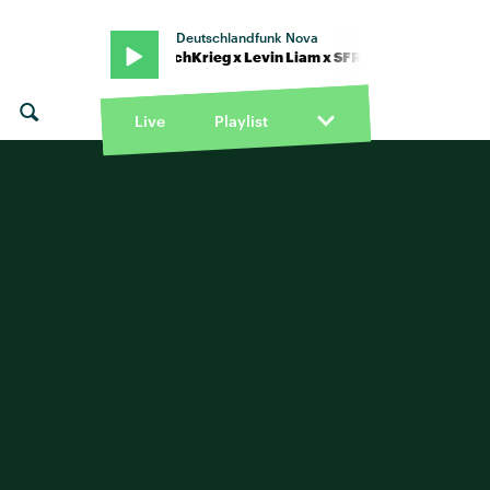
Deutschlandfunk Nova
ettmann feat. KitschKrieg x Levin Liam x SFR · "Für dich da" von Tret
Live
Playlist