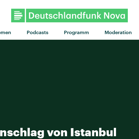
"Für dich da" von Tr
emen
Podcasts
Programm
Moderation
schlag von Istanbul