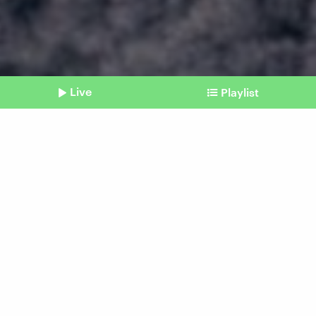
Live
Playlist
©
Shownotes
Antarktis
Der größter Eisberg der
Welt treibt Richtung
offenes Meer