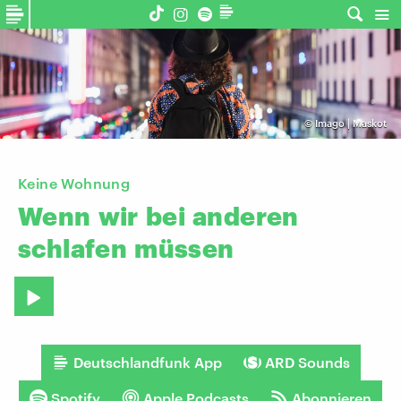
©
Imago | Maskot
Keine Wohnung
Wenn
wir
bei
anderen
schlafen
müssen
Deutschlandfunk App
ARD Sounds
Spotify
Apple Podcasts
Abonnieren