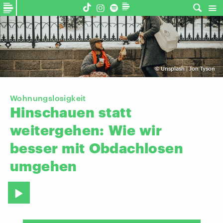
©
Unsplash | Jon Tyson
Wohnungslosigkeit
Hinschauen
statt
weitergehen:
Wie
wir
besser
mit
Obdachlosen
umgehen