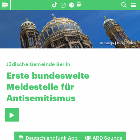
©
imago | Dirk Sattler
Jüdische Gemeinde Berlin
Erste
bundesweite
Meldestelle
für
Antisemitismus
Deutschlandfunk App
ARD Sounds