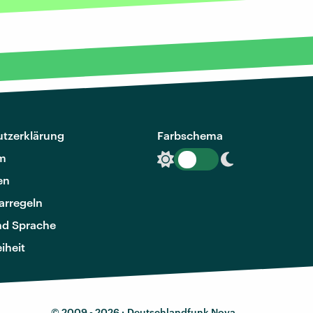
tzerklärung
Farbschema
m
en
rregeln
nd Sprache
eiheit
© 2009 - 2026 ·
Deutschlandfunk Nova