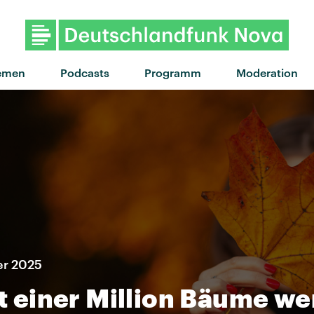
"GO GO GO" von Jorja Sm
emen
Podcasts
Programm
Moderation
er 2025
mit einer Million Bäume w