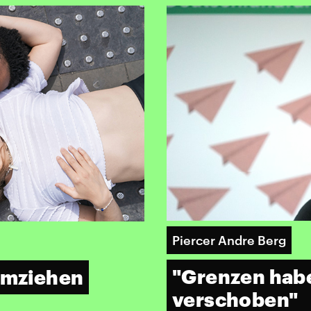
Piercer Andre Berg
"Grenzen habe
 umziehen
verschoben"