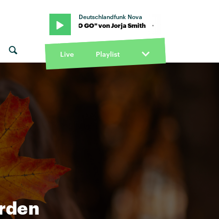
Deutschlandfunk Nova
ith · "GO GO GO" von Jorja Smith · "GO GO GO" von Jorja Smith
Live
Playlist
erden