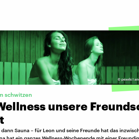
©
pexels I a
 schwitzen
Wellness unsere Freunds
t
, dann Sauna – für Leon und seine Freunde hat das inzwisc
ina hat ein ganzes Wellness-Wochenende mit einer Freundin