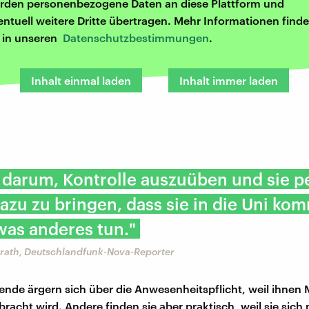
rden personenbezogene Daten an diese Plattform und
entuell weitere Dritte übertragen. Mehr Informationen finde
r in unseren
Datenschutzbestimmungen
.
Inhalt einmal laden
Inhalt immer laden
 darum, Kontrolle auszuüben und sie p
zu zu bringen, dass sie in die Uni k
was anderes tun."
ath, Deutschlandfunk-Nova-Reporter
rende ärgern sich über die Anwesenheitspflicht, weil ihnen
acht wird. Andere finden sie aber praktisch, weil sie sich n