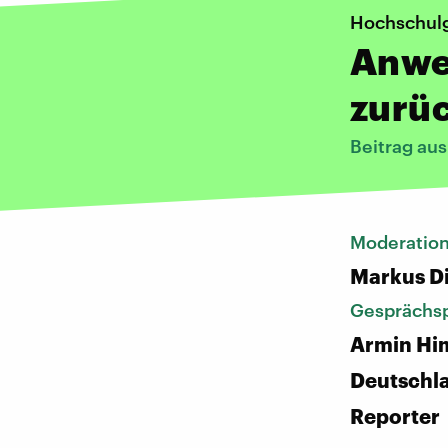
Hochschul
Anwe
zurü
Beitrag aus
Moderatio
Markus D
Gesprächsp
Armin Hi
Deutschl
Reporter