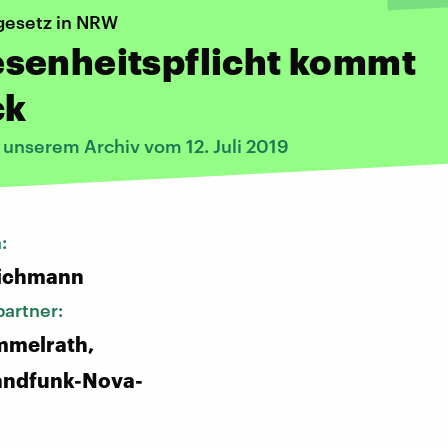
gesetz in NRW
senheitspflicht kommt
ck
 unserem Archiv vom 12. Juli 2019
n:
ichmann
artner:
mmelrath,
andfunk-Nova-