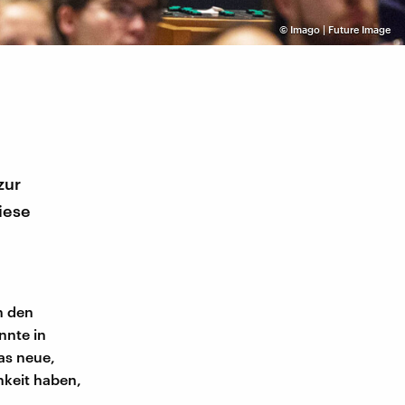
©
Imago | Future Image
zur
iese
n den
nnte in
as neue,
hkeit haben,