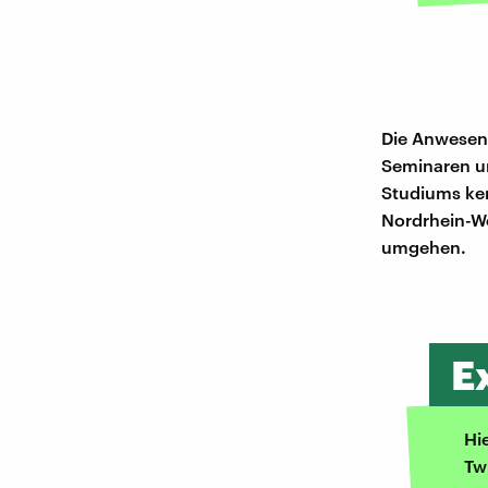
Die Anwesenh
Seminaren un
Studiums ken
Nordrhein-We
umgehen.
E
Hi
Tw