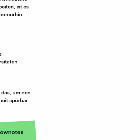
iten, ist es
t immerhin
e
rsitäten
.
e das, um den
heit spürbar
ownotes