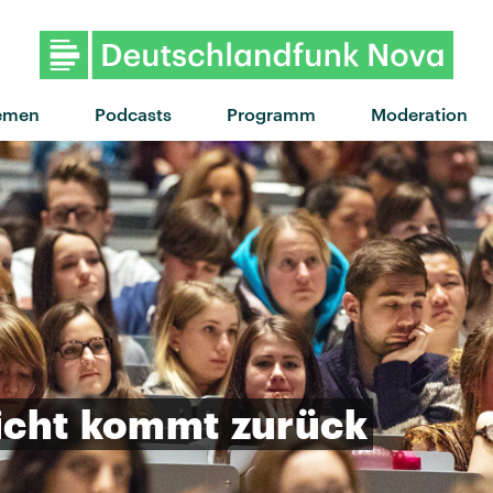
emen
Podcasts
Programm
Moderation
icht
kommt
zurück