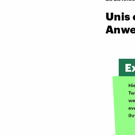
Unis 
Anwe
E
Hi
Tw
we
ev
Ih