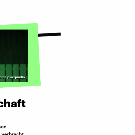
ndrea piacquadio
chaft
hen
 verbracht.