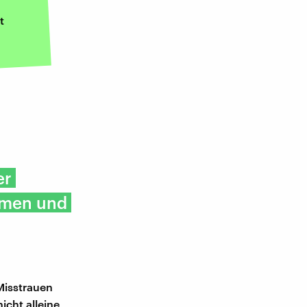
t
er
ommen und
 Misstrauen
icht alleine