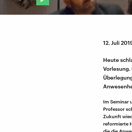
12. Juli 201
Heute schla
Vorlesung.
Überlegung
Anwesenhei
Im Seminar 
Professor sc
Zukunft wied
reformierte 
die die Anwe