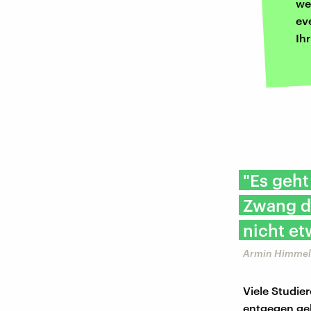
we
ev
Ih
"Es geht
Zwang da
nicht et
Armin Himmelr
Viele Studie
entgegen gebr