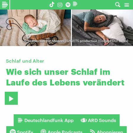
©
pexels.com | G_Masters | SHVETS production (Collage DLF Nova)
Schlaf und Alter
Wie
sich
unser
Schlaf
im
Laufe
des
Lebens
verändert
Deutschlandfunk App
ARD Sounds
Spotify
Apple Podcasts
Abonnieren