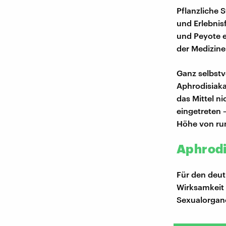
Pflanzliche 
und Erlebnis
und Peyote e
der Medizine
Ganz selbstv
Aphrodisiaka
das Mittel n
eingetreten –
Höhe von ru
Aphrodi
Für den deut
Wirksamkeit 
Sexualorgane