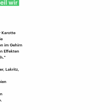
il wir
 Karotte
ie
en im Gehirn
n Effekten
h."
r, Lakritz,
eien
en
b.