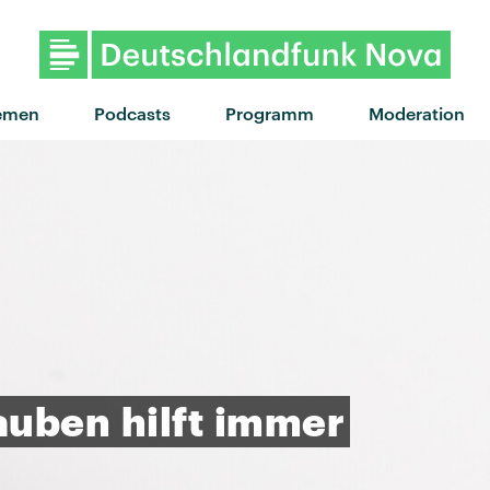
"Blindflug" von AB Syndrom
emen
Podcasts
Programm
Moderation
auben
hilft
immer