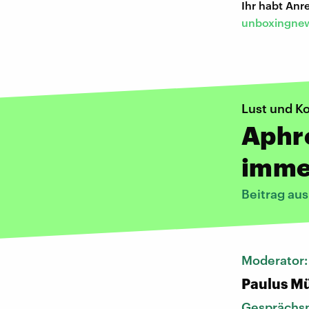
Ihr habt An
unboxingnew
Lust und K
Aphro
imme
Beitrag au
Moderator
Paulus Mü
Gesprächsp