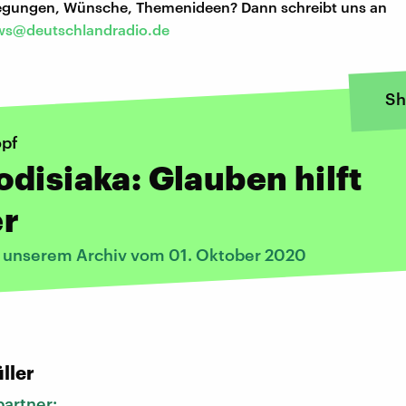
regungen, Wünsche, Themenideen? Dann schreibt uns an
s@deutschlandradio.de
Sh
opf
disiaka: Glauben hilft
r
s unserem Archiv vom 01. Oktober 2020
:
ller
artner: