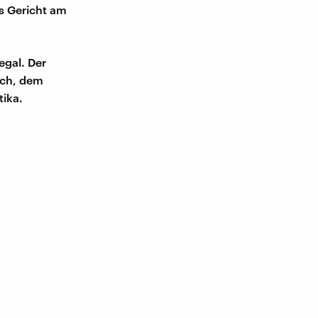
s Gericht am
egal. Der
ich, dem
tika.