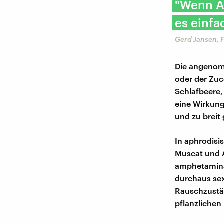
"Wenn A
es einfa
Gerd Jansen, F
Die angenomm
oder der Zuc
Schlafbeere,
eine Wirkung
und zu breit
In aphrodisi
Muscat und A
amphetaminä
durchaus sex
Rauschzustä
pflanzlichen 