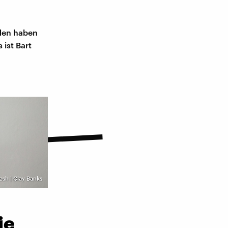
den haben
ist Bart
ash | Clay Banks
ie