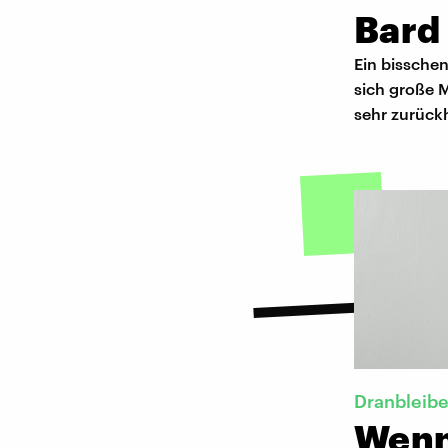
Bard 
Ein bissche
sich große 
sehr zurückh
Dranbleib
Wenn 