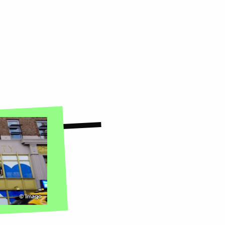
©
Imago