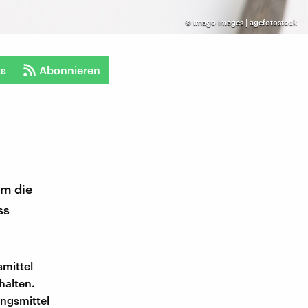
©
imago images | agefotostock
ts
Abonnieren
um die
ss
mittel
halten.
ungsmittel