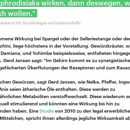
phrodisiaka wirken, dann deswegen, we
ch wollen."
acharzt für Gynäkologie und Geburtshilfe
ene Wirkung bei Spargel oder der Selleriestange oder der
chini, liege höchstens in der Vorstellung. Gewürzkräuter, w
 Damiana, und Yohimbe beispielsweise, entfalteten hingeg
. Gerd Jansen sagt: "Im Gehirn kommt es zu synergistische
 gefächerten Überflutungen der Rezeptoren und zum Rausc
schen Gewürzen, sagt Gerd Jansen, wie Nelke, Pfeffer, Ingwe
nis seien ätherische Öle enthalten. Diese werden zu
hnlichen Metaboliten verstoffwechselt. Diese wiederum s
uell stimulierend und könnten eine Wirkung bis hin zu
nden haben. Eine
Studie
von 2010 zu den legal erwerblich
Mittelchen, spricht ihnen allerdings jegliche Wirksamkeit a