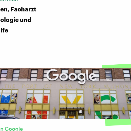
en, Facharzt
ologie und
lfe
on Google