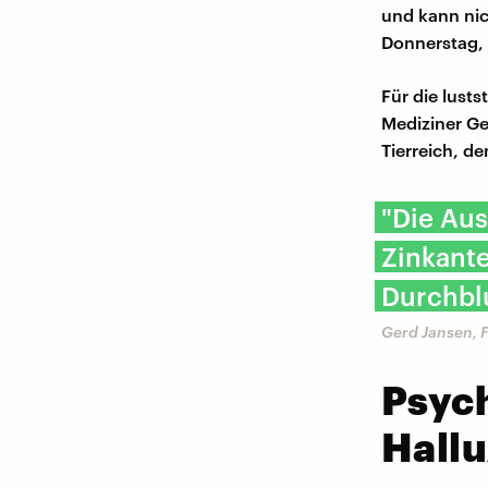
und kann nic
Donnerstag, 
Für die lusts
Mediziner Ge
Tierreich, d
"Die Aus
Zinkante
Durchbl
Gerd Jansen, F
Psyc
Hallu