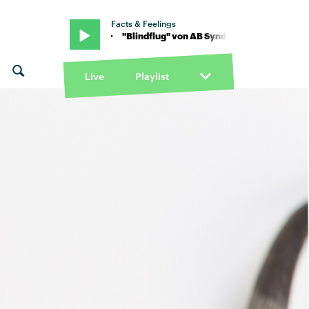
Facts & Feelings
 feat. Trille · "Blindflug" von AB Syndrom feat. Trille · "Blindflug" 
Live
Playlist