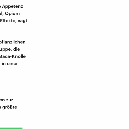
le Appetenz
el, Opium
Effekte, sagt
pflanzlichen
uppe, die
 Maca-Knolle
 in einer
en zur
s größte