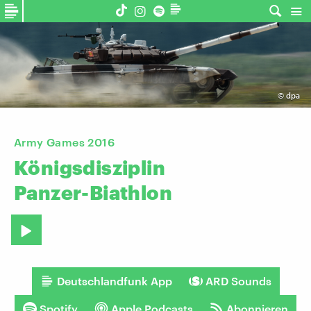
©
dpa
Army Games 2016
Königsdisziplin
Panzer-Biathlon
Deutschlandfunk App
ARD Sounds
Spotify
Apple Podcasts
Abonnieren