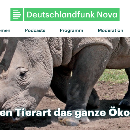
emen
Podcasts
Programm
Moderation
ten
Tierart
das
ganze
Öko