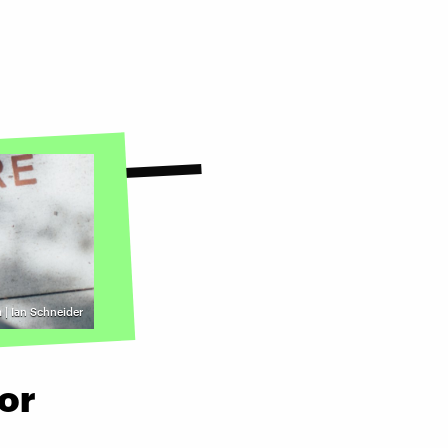
| Ian Schneider
vor