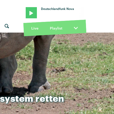
Deutschlandfunk Nova
Live
Playlist
system
retten