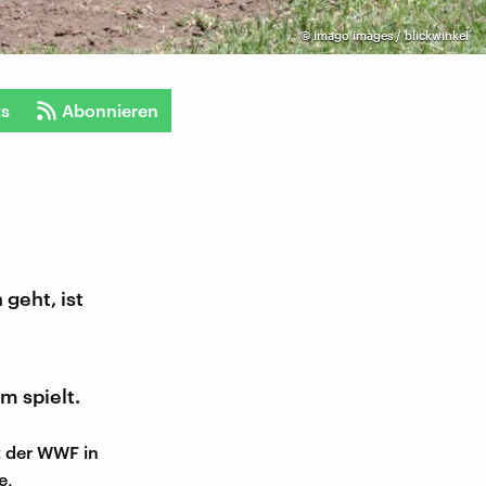
©
imago images / blickwinkel
ts
Abonnieren
geht, ist
m spielt.
t der WWF in
e,