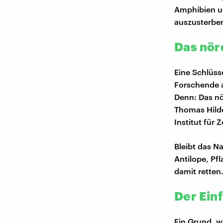
Amphibien un
auszusterbe
Das nör
Eine Schlüss
Forschende a
Denn: Das nö
Thomas Hild
Institut für 
Bleibt das N
Antilope, P
damit retten
Der Ein
Ein Grund, w