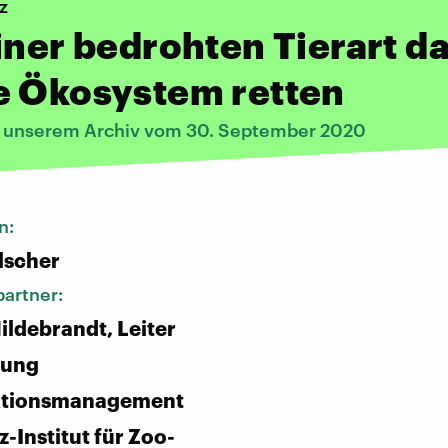
z
iner bedrohten Tierart d
e Ökosystem retten
s unserem Archiv vom 30. September 2020
n:
lscher
artner:
ldebrandt, Leiter
lung
ktionsmanagement
-Institut für Zoo-