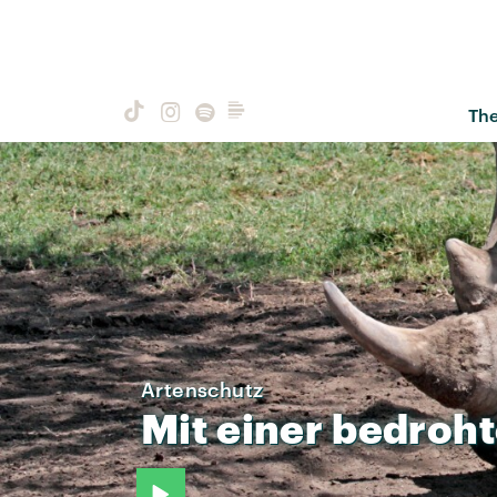
Th
Artenschutz
Mit
einer
bedroh