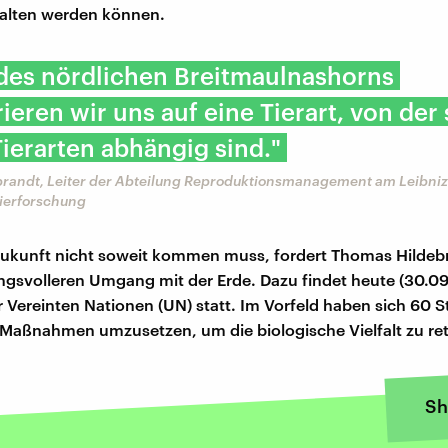
halten werden können.
 des nördlichen Breitmaulnashorns
ieren wir uns auf eine Tierart, von der 
ierarten abhängig sind."
randt, Leiter der Abteilung Reproduktionsmanagement am Leibniz-I
tierforschung
Zukunft nicht soweit kommen muss, fordert Thomas Hildeb
gsvolleren Umgang mit der Erde. Dazu findet heute (30.0
er Vereinten Nationen (UN) statt. Im Vorfeld haben sich 60 
, Maßnahmen umzusetzen, um die biologische Vielfalt zu ret
Sh