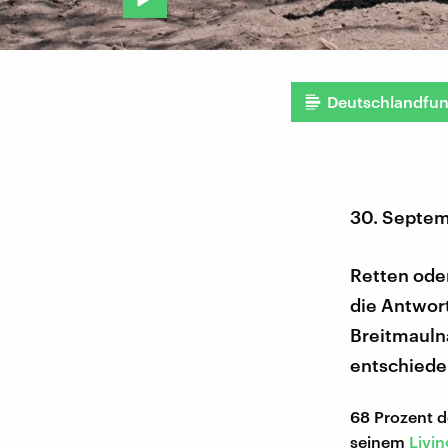
Deutschlandfu
30. Septe
Retten oder
die Antwort
Breitmauln
entschieden
68 Prozent d
seinem
Livi