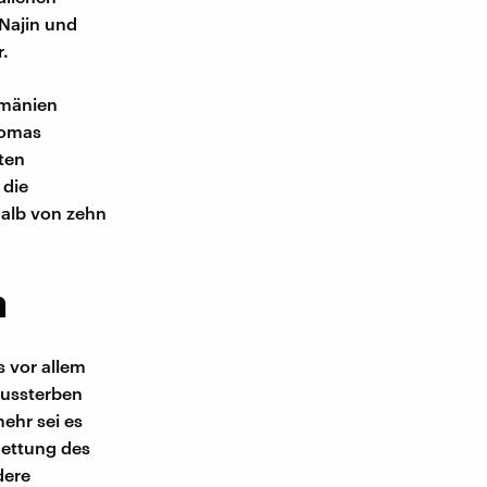
 Najin und
r.
umänien
homas
ten
 die
halb von zehn
n
s vor allem
aussterben
mehr sei es
Rettung des
dere