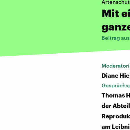
Artenschut
Mit e
ganz
Beitrag au
Moderatori
Diane Hie
Gesprächsp
Thomas Hi
der Abtei
Reprodu
am Leibniz