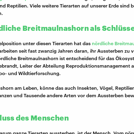
d Reptilien. Viele weitere Tierarten auf unserer Erde sind 
n.
dliche Breitmaulnashorn als Schlüsse
elposition unter diesen Tierarten hat das
nördliche Breitma
rbeiten seit fast zwanzig Jahren daran, ihr Aussterben zu 
rdliche Breitmaulnashorn ist entscheidend für das Ökosyst
ebrandt, Leiter der Abteilung Reproduktionsmanagement a
Zoo- und Wildtierforschung.
ashorn am Leben, könne das auch Insekten, Vögel, Reptilien
flanzen und Tausende andere Arten vor dem Aussterben be
.
fluss des Menschen
arum ganze Tierarten aussterben, ist der Mensch. Vom nör