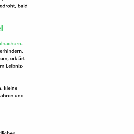
bedroht, bald
l
ulnashorn
.
verhindern.
em, erklärt
m Leibniz-
, kleine
wahren und
dlichen