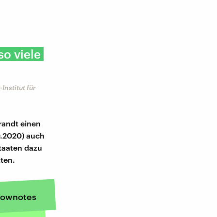
so viele
nstitut für
randt einen
9.2020) auch
Staaten dazu
ten.
ownotes