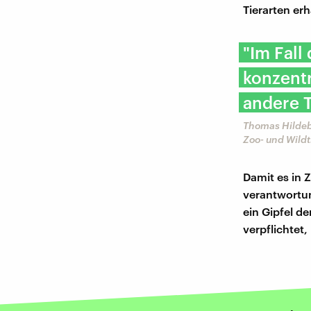
Tierarten er
"Im Fall
konzentr
andere T
Thomas Hildeb
Zoo- und Wild
Damit es in 
verantwortun
ein Gipfel d
verpflichtet