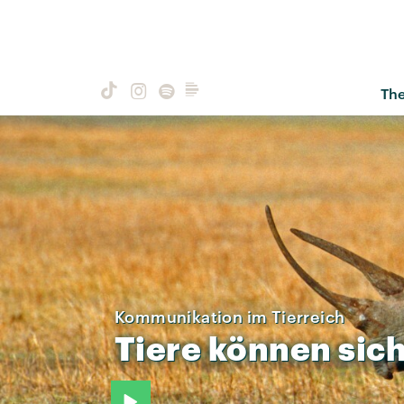
Th
Kommunikation im Tierreich
Tiere
können
sic