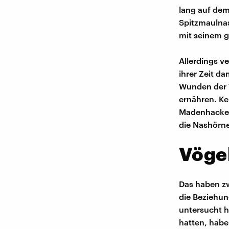
lang auf dem
Spitzmaulnas
mit seinem g
Allerdings v
ihrer Zeit da
Wunden der T
ernähren. Ke
Madenhacker 
die Nashörne
Vögel
Das haben zw
die Beziehu
untersucht h
hatten, hab