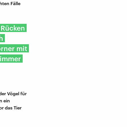
hten Fälle
m Rücken
h
rner mit
 immer
der Vögel für
n ein
r das Tier