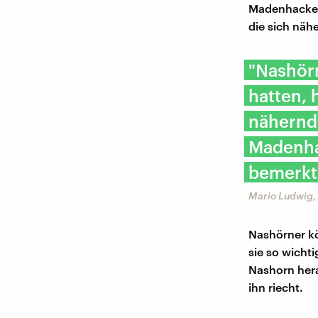
Madenhacker 
die sich näh
"Nashör
hatten, 
nähernd
Madenha
bemerkt
Mario Ludwig,
Nashörner kö
sie so wicht
Nashorn hera
ihn riecht.