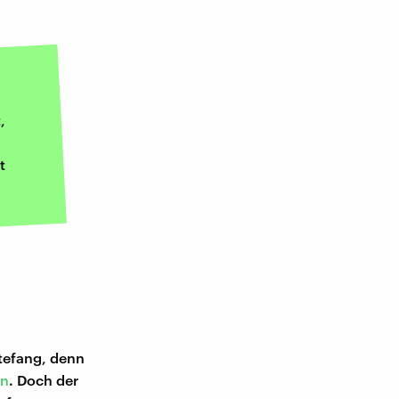
,
t
utefang, denn
en
. Doch der