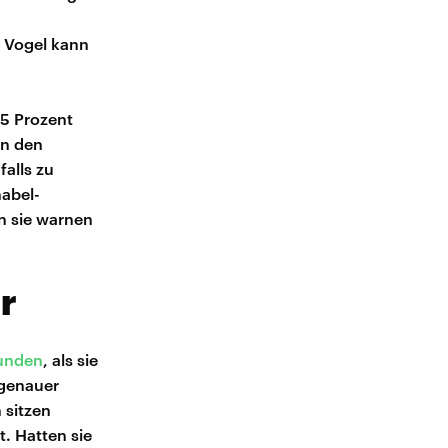
r Vogel kann
5 Prozent
in den
alls zu
abel-
n sie warnen
r
unden
, als sie
 genauer
 sitzen
. Hatten sie