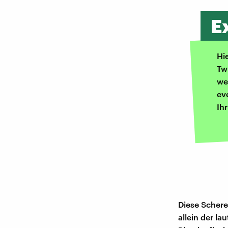
E
Hi
Tw
we
ev
Ih
Diese Schere
allein der l