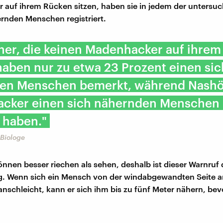
auf ihrem Rücken sitzen, haben sie in jedem der untersuc
ernden Menschen registriert.
ner, die keinen Madenhacker auf ihre
haben nur zu etwa 23 Prozent einen sic
en Menschen bemerkt, während Nashö
cker einen sich nähernden Menschen
 haben."
 Biologe
nnen besser riechen als sehen, deshalb ist dieser Warnruf 
ig. Wenn sich ein Mensch von der windabgewandten Seite a
nschleicht, kann er sich ihm bis zu fünf Meter nähern, bevo