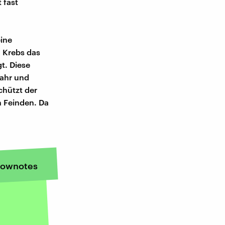
 fast
eine
 Krebs das
t. Diese
wahr und
chützt der
n Feinden. Da
ownotes