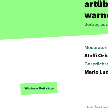
artüb
warn
Beitrag au
Moderatori
Steffi Or
Gesprächsp
Mario Lud
Weitere Beiträge
Bundestag