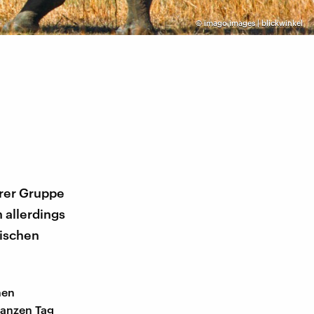
©
imago images | blickwinkel
hrer Gruppe
 allerdings
ischen
nen
ganzen Tag