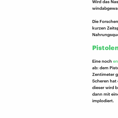
Wird das Nas
windabgewan
Die Forschen
kurzen Zeits
Nahrungsquell
Pistole
Eine noch
en
ab: dem Pist
Zentimeter gr
Scheren hat 
dieser wird b
dann mit eine
implodiert.