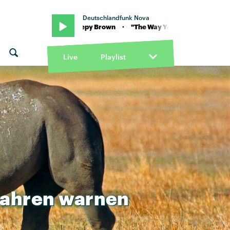
Deutschlandfunk Nova
st feat. Sleepy Brown · "The Way You Move" von OutKast feat. Sle
Live
Playlist
ahren
warnen