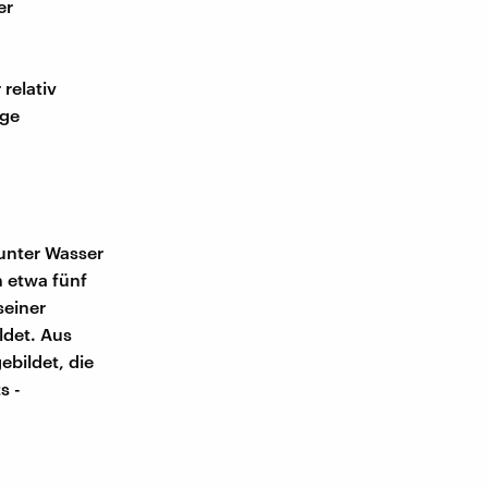
er
relativ
ige
 unter Wasser
n etwa fünf
seiner
det. Aus
ebildet, die
s -