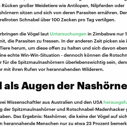
 Rücken großer Weidetiere wie Antilopen, Nilpferden oder
hörnern sitzen und sich von deren Parasiten ernähren. De
rellroten Schnabel über 100 Zecken pro Tag vertilgen.
erbringen die Vögel laut
Untersuchungen
in Zimbabwe nur 1
mit, die Parasiten zu fressen. In der anderen Zeit picken sie 
iere herum, um diese offen zu halten und sich davon ebenf
ine echte Win-Win-Situation - dennoch können die Rotschn
für die Spitzmaulnashörnern überlebenswichtig sein, den
r mit ihren Rufen vor herannahenden Wilderern.
 als Augen der Nashörne
ei Wissenschaftler aus Australien und den USA
herausgef
ng der Spitzmaulnashörner und Rotschnabel-Madenhacker
aben. Das Ergebnis: Nashörner, die keine der Vögel auf sich
en herannahende Menschen nur zu etwa 23 Prozent bemerkt