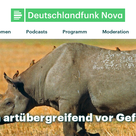
"The Way You Move" von OutKa
emen
Podcasts
Programm
Moderation
h
artübergreifend
vor
Gef