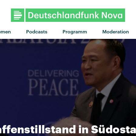
"On Ira" von ZAZ · "On
emen
Podcasts
Programm
Moderation
fenstillstand in Südost