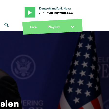
Deutschlandfunk Nova
 Ira" von ZAZ · "On Ira" von ZAZ
Live
Playlist
asien