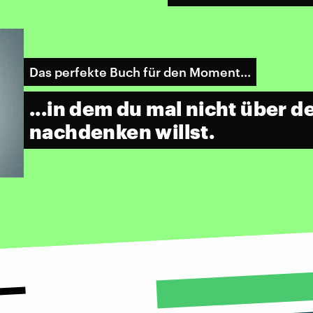
Das perfekte Buch für den Moment...
...in dem du mal nicht über 
nachdenken willst.