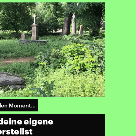
den Moment...
 deine eigene
rstellst