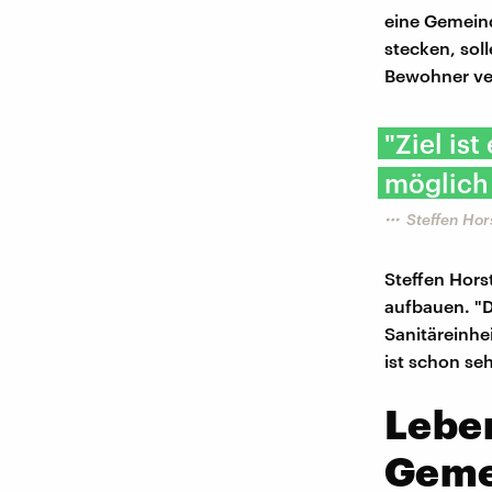
eine Gemein
stecken, sol
Bewohner ver
"Ziel is
möglich 
Steffen Hor
Steffen Hors
aufbauen. "D
Sanitäreinhe
ist schon se
Leben
Geme