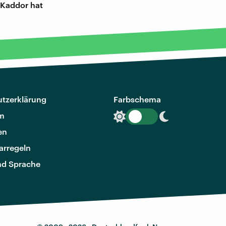
 Kaddor hat
tzerklärung
Farbschema
m
en
rregeln
nd Sprache