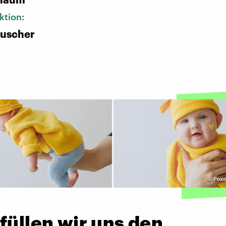
ktion:
uscher
©
Pexe
füllen wir uns den