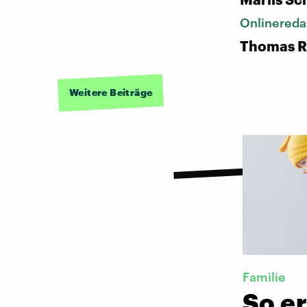
Onlinereda
Thomas R
Weitere Beiträge
Familie
So er