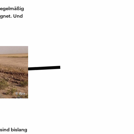
 regelmäßig
ignet. Und
©
dpa
sind bislang