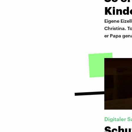
Kind
Eigene Eizel
Christina. 
er Papa gena
Digitaler S
Schu