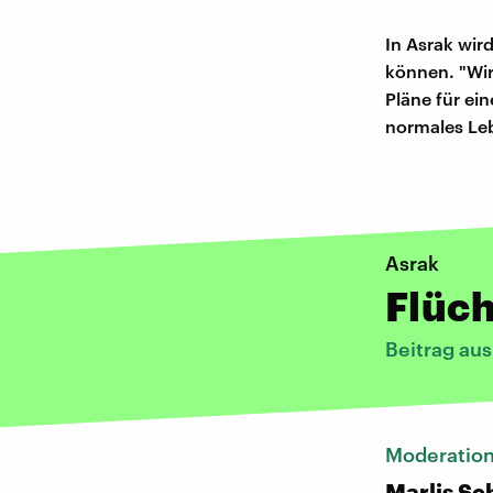
In Asrak wir
können. "Wir
Pläne für ein
normales Leb
Asrak
Flüch
Beitrag au
Moderatio
Marlis S