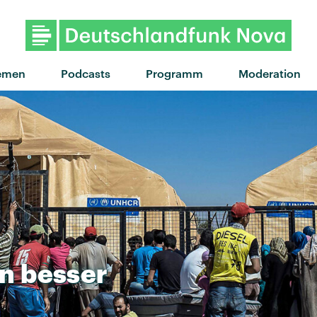
emen
Podcasts
Programm
Moderation
in
besser