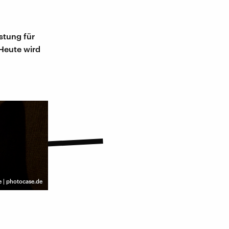
stung für
 Heute wird
e | photocase.de