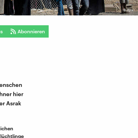
©
dpa
ts
Abonnieren
 Menschen
hner hier
ger Asrak
lichen
Flüchtlinge