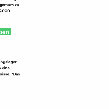
ngsraum zu
15.000
eben
ingslager
 eine
nisse. "Das