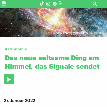
©
Imago / PantherMedia / Irina Dmitrienko
Astronomie
Das
neue
seltsame
Ding
am
Himmel,
das
Signale
sendet
27. Januar 2022