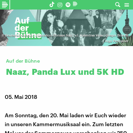
©
Deutschlandradio | Illustration Chrissie Salz | v.l. Valentina Voss | Gregor Brändli
| Ingo Pertramer
Auf der Bühne
Naaz,
Panda
Lux
und
5K
HD
05. Mai 2018
Am Sonntag, den 20. Mai laden wir Euch wieder
in unseren Kammermusiksaal ein. Zum letzten