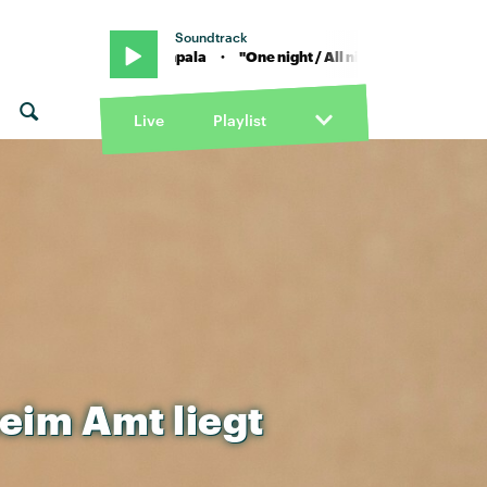
Soundtrack
ce x Tame Impala · "One night / All night" von Justice x Tame Impala ·
Live
Playlist
eim
Amt
liegt