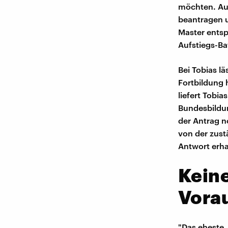
möchten. Au
beantragen 
Master entspr
Aufstiegs-Ba
Bei Tobias lä
Fortbildung 
liefert Tobi
Bundesbildu
der Antrag no
von der zust
Antwort erha
Keine
Vora
"Das eheste,