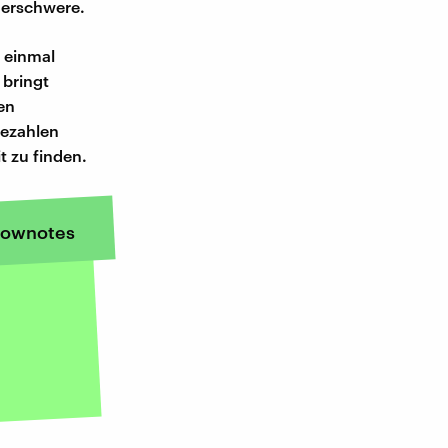
 erschwere.
g einmal
 bringt
nen
bezahlen
t zu finden.
ownotes