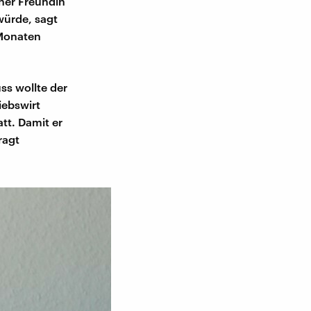
iner Freundin
würde, sagt
 Monaten
ss wollte der
iebswirt
att. Damit er
ragt