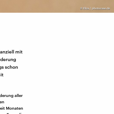
©
Eliza / photocase.de
anziell mit
örderung
ngs schon
it
derung aller
ten
seit Monaten