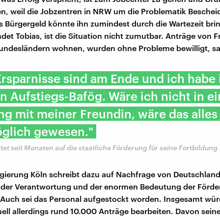
n, weil die Jobzentren in NRW um die Problematik Beschei
Das Bürgergeld könnte ihn zumindest durch die Wartezeit bri
ndet Tobias, ist die Situation nicht zumutbar. Anträge von 
undesländern wohnen, wurden ohne Probleme bewilligt, sag
Ersparnisse sind am Ende und ich habe
n Aufstiegs-Bafög. Wäre ich nicht in ei
g mit meiner Freundin, wäre das alles
öglich gewesen."
rtet seit Monaten auf die staatliche Förderung für seine Fortbildung
egierung Köln schreibt dazu auf Nachfrage von Deutschlan
ch der Verantwortung und der enormen Bedeutung der Förd
 Auch sei das Personal aufgestockt worden. Insgesamt wür
ell allerdings rund 10.000 Anträge bearbeiten. Davon seine