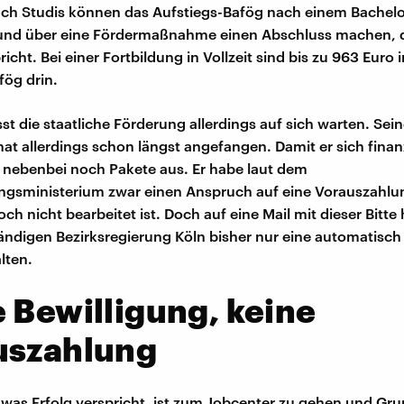
ch Studis können das Aufstiegs-Bafög nach einem Bachel
und über eine Fördermaßnahme einen Abschluss machen, 
icht. Bei einer Fortbildung in Vollzeit sind bis zu 963 Euro
fög drin.
sst die staatliche Förderung allerdings auf sich warten. Sei
hat allerdings schon längst angefangen. Damit er sich finan
as nebenbei noch Pakete aus. Er habe laut dem
ngsministerium zwar einen Anspruch auf eine Vorauszahlu
ch nicht bearbeitet ist. Doch auf eine Mail mit dieser Bitte
ändigen Bezirksregierung Köln bisher nur eine automatisch
lten.
 Bewilligung, keine
uszahlung
 was Erfolg verspricht, ist zum Jobcenter zu gehen und Gr