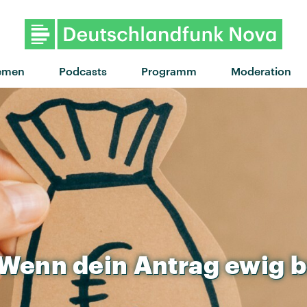
"One night / All night" von Justi
emen
Podcasts
Programm
Moderation
Wenn
dein
Antrag
ewig
b