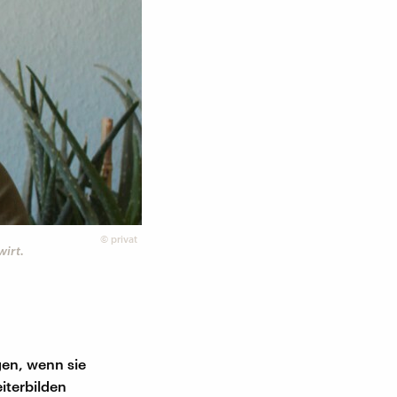
©
privat
irt.
gen, wenn sie
iterbilden