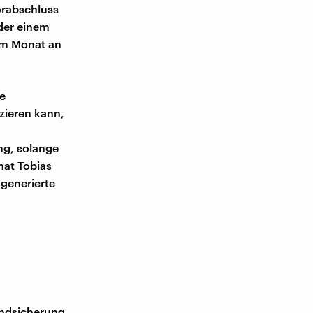
orabschluss
der einem
 im Monat an
ne
zieren kann,
ng, solange
 hat Tobias
 generierte
undsicherung