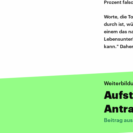
Prozent fals
Worte, die T
durch ist, w
einem das nat
Lebensunter
kann." Daher 
Weiterbild
Aufst
Antra
Beitrag au