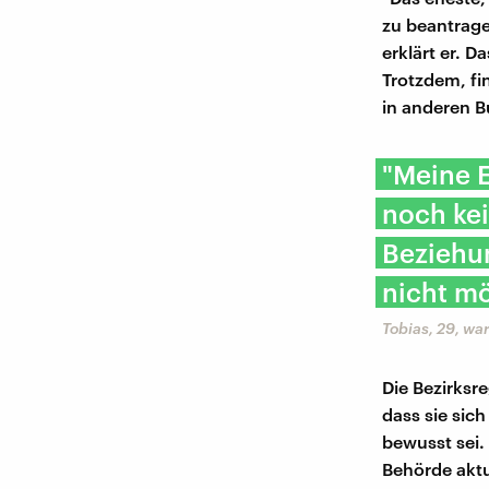
zu beantrage
erklärt er. 
Trotzdem, fi
in anderen B
"Meine 
noch kei
Beziehun
nicht m
Tobias, 29, wa
Die Bezirksr
dass sie si
bewusst sei.
Behörde aktu