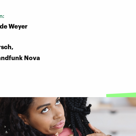
n:
 de Weyer
rsch,
andfunk Nova