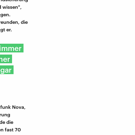
d wissen",
ngen.
Freunden, die
t er.
 immer
ner
 gar
dfunk Nova,
erung
de die
n fast 70