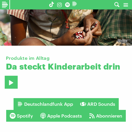
©
dpa
Produkte im Alltag
Da
steckt
Kinderarbeit
drin
Deutschlandfunk App
ARD Sounds
Spotify
Apple Podcasts
Abonnieren