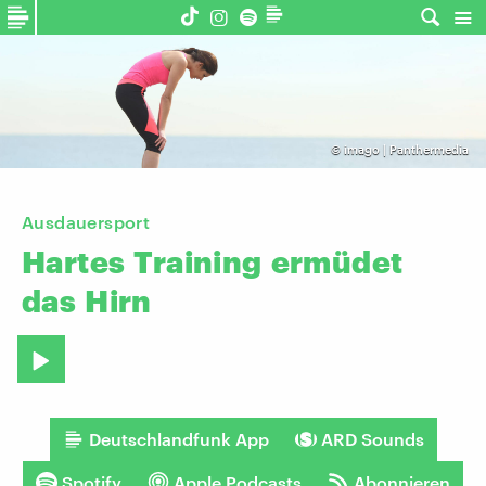
©
imago | Panthermedia
Ausdauersport
Hartes
Training
ermüdet
das
Hirn
Deutschlandfunk App
ARD Sounds
Spotify
Apple Podcasts
Abonnieren