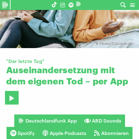
©
Pexels/Charlotte May
"Der letzte Tag"
Auseinandersetzung
mit
dem
eigenen
Tod
–
per
App
Deutschlandfunk App
ARD Sounds
Spotify
Apple Podcasts
Abonnieren