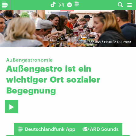
©
unsplash / Priscilla Du Preez
Außengastronomie
Außengastro
ist
ein
wichtiger
Ort
sozialer
Begegnung
Deutschlandfunk App
ARD Sounds