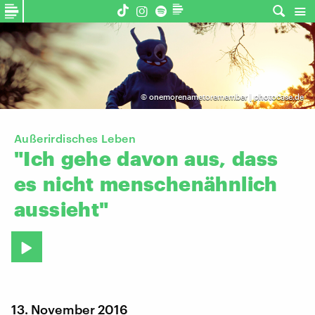
©
onemorenametoremember | photocase.de
Außerirdisches Leben
"Ich
gehe
davon
aus,
dass
es
nicht
menschenähnlich
aussieht"
13. November 2016