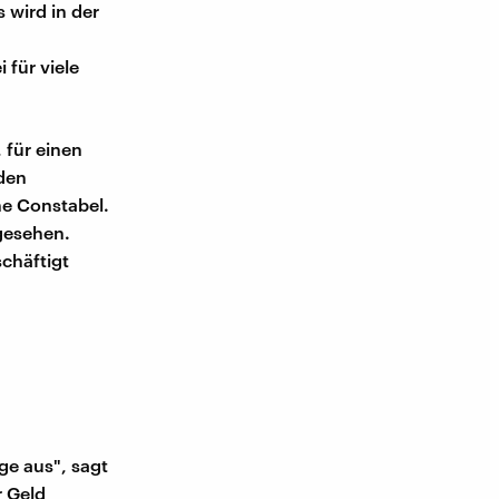
s wird in der
 für viele
 für einen
 den
ne Constabel.
 gesehen.
schäftigt
ge aus", sagt
r Geld