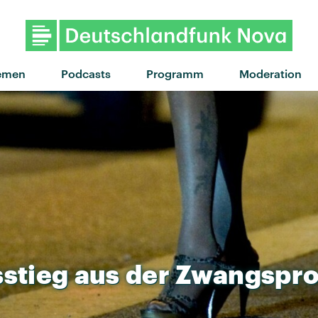
emen
Podcasts
Programm
Moderation
stieg
aus
der
Zwangspros