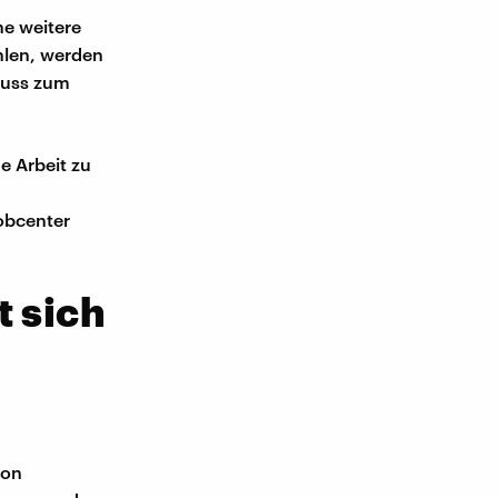
ne weitere
hlen, werden
huss zum
e Arbeit zu
obcenter
t sich
ion