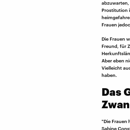
abzuwarten, w
Prostitution
heimgefahren"
Frauen jedoc
Die Frauen wü
Freund, für 
Herkunftslän
Aber eben ni
Vielleicht au
haben.
Das G
Zwan
"Die Frauen 
Sabine Const