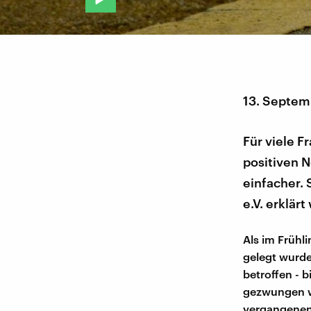
13. Septem
Für viele F
positiven 
einfacher. 
e.V. erklärt
Als im Frühl
gelegt wurde
betroffen - b
gezwungen w
vergangenen