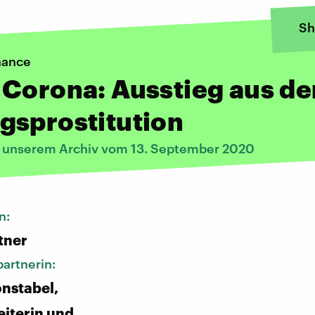
Sh
hance
Corona: Ausstieg aus de
gsprostitution
s unserem Archiv vom 13. September 2020
n:
tner
artnerin:
nstabel,
eiterin und