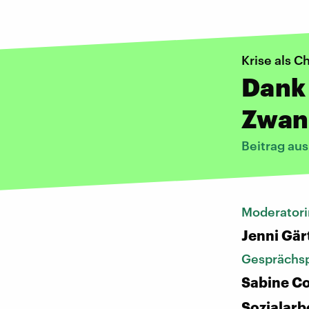
Krise als C
Dank 
Zwan
Beitrag au
Moderatori
Jenni Gär
Gesprächsp
Sabine Co
Sozialarb