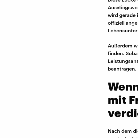
Ausstiegswoh
wird gerade 
offiziell a
Lebensunterh
Außerdem wer
finden. Soba
Leistungsans
beantragen.
Wenn 
mit F
verd
Nach dem die