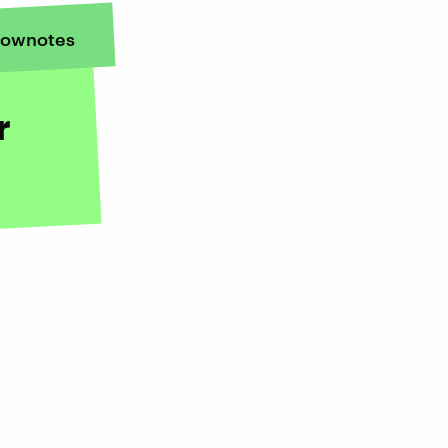
ownotes
r