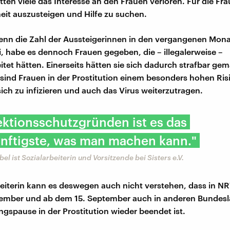
ätten viele das Interesse an den Frauen verloren. Für die Fr
eit auszusteigen und Hilfe zu suchen.
enn die Zahl der Aussteigerinnen in den vergangenen Mon
i, habe es dennoch Frauen gegeben, die – illegalerweise –
itet hätten. Einerseits hätten sie sich dadurch strafbar ge
 sind Frauen in der Prostitution einem besonders hohen Ris
sich zu infizieren und auch das Virus weiterzutragen.
ektionsschutzgründen ist es das
nftigste, was man machen kann."
l ist Sozialarbeiterin und Vorsitzende bei Sisters e.V.
beiterin kann es deswegen auch nicht verstehen, dass in NR
ember und ab dem 15. September auch in anderen Bundesl
spause in der Prostitution wieder beendet ist.