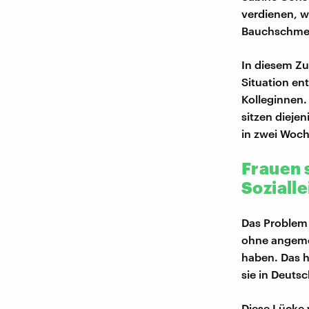
verdienen, w
Bauchschmerz
In diesem Zu
Situation e
Kolleginnen.
sitzen dieje
in zwei Woc
Frauen 
Soziall
Das Problem 
ohne angemel
haben. Das h
sie in Deut
Diese Lücke w