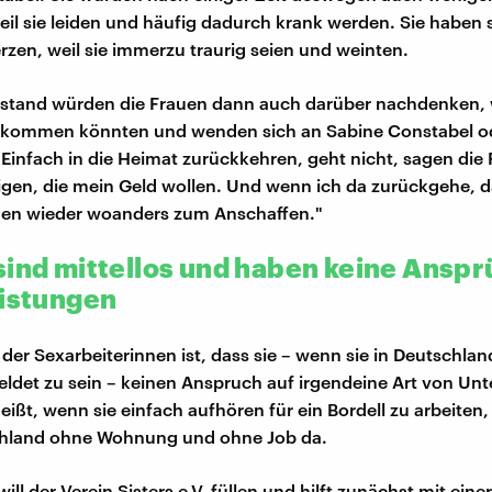
eil sie leiden und häufig dadurch krank werden. Sie haben 
en, weil sie immerzu traurig seien und weinten.
stand würden die Frauen dann auch darüber nachdenken, w
ntkommen könnten und wenden sich an Sabine Constabel o
 Einfach in die Heimat zurückkehren, geht nicht, sagen die
nigen, die mein Geld wollen. Und wenn ich da zurückgehe, d
hen wieder woanders zum Anschaffen."
sind mittellos und haben keine Anspr
eistungen
der Sexarbeiterinnen ist, dass sie – wenn sie in Deutschlan
det zu sein – keinen Anspruch auf irgendeine Art von Unt
eißt, wenn sie einfach aufhören für ein Bordell zu arbeiten
schland ohne Wohnung und ohne Job da.
ill der Verein Sisters e.V. füllen und hilft zunächst mit einer