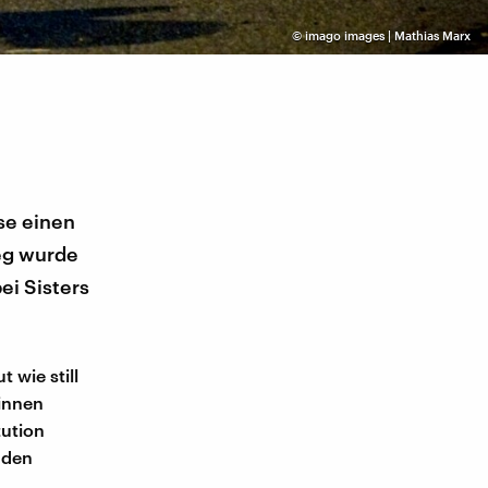
©
imago images | Mathias Marx
se einen
ieg wurde
ei Sisters
 wie still
rinnen
tution
 den