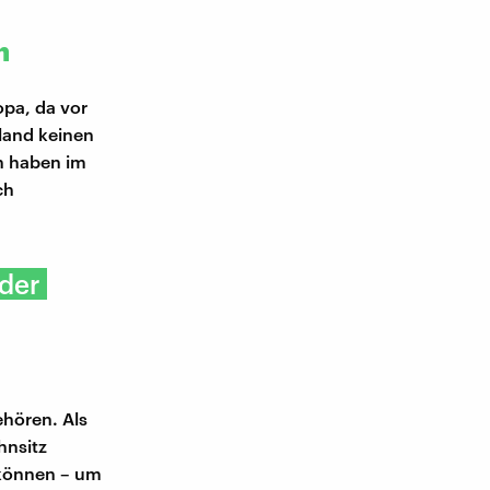
n
pa, da vor
hland keinen
n haben im
ch
nder
hören. Als
hnsitz
 können – um