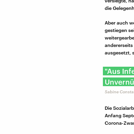
versiegte, h
die Gelegenh
Aber auch w
gestiegen se
weitergearbe
andererseits
ausgesetzt, 
"Aus Inf
Unvernü
Sabine Constabe
Die Sozialar
Anfang Sept
Corona-Zwang