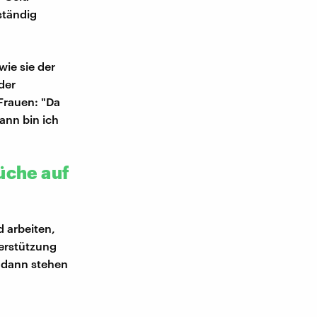
ständig
ie sie der
der
 Frauen: "Da
ann bin ich
üche auf
d arbeiten,
erstützung
, dann stehen