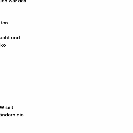
auen war das
aten
macht und
iko
W seit
ändern die