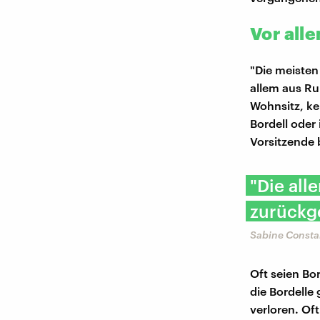
Vor all
"Die meisten
allem aus Ru
Wohnsitz, k
Bordell oder 
Vorsitzende b
"Die all
zurückg
Sabine Constabe
Oft seien Bo
die Bordelle
verloren. Of