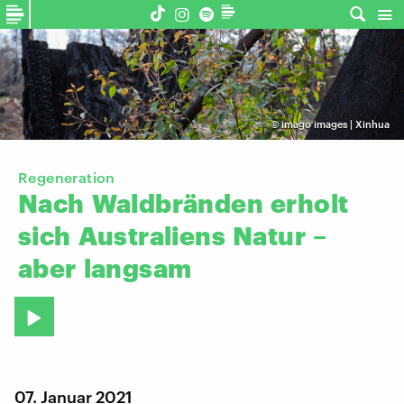
©
imago images | Xinhua
Regeneration
Nach
Waldbränden
erholt
sich
Australiens
Natur
–
aber
langsam
07. Januar 2021