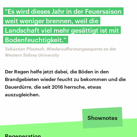
"Es wird dieses Jahr in der Feuersaison
weit weniger brennen, weil die
Landschaft viel mehr gesättigt ist mit
Bodenfeuchtigkeit."
Sebastian Pfautsch, Wiederaufforstungsexperte an der
Western Sidney University
Der Regen helfe jetzt dabei, die Böden in den
Brandgebieten wieder feucht zu bekommen und die
Dauerdürre, die seit 2016 herrsche, etwas
auszugleichen.
Shownotes
Regeneration