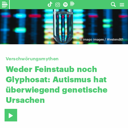
©
imago images / Westend61
Verschwörungsmythen
Weder
Feinstaub
noch
Glyphosat:
Autismus
hat
überwiegend
genetische
Ursachen