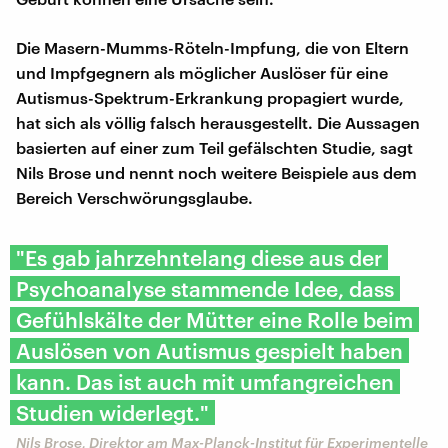
Die Masern-Mumms-Röteln-Impfung, die von Eltern
und Impfgegnern als möglicher Auslöser für eine
Autismus-Spektrum-Erkrankung propagiert wurde,
hat sich als völlig falsch herausgestellt. Die Aussagen
basierten auf einer zum Teil gefälschten Studie, sagt
Nils Brose und nennt noch weitere Beispiele aus dem
Bereich Verschwörungsglaube.
"Es gab jahrzehntelang diese aus der
Psychoanalyse stammende Idee, dass
Gefühlskälte der Mütter eine Rolle beim
Auslösen von Autismus gespielt haben
kann. Das ist auch mit umfangreichen
Studien widerlegt."
Nils Brose, Direktor am Max-Planck-Institut für Experimentelle