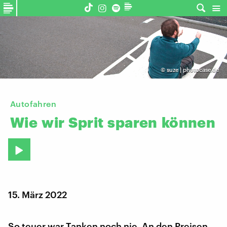
©
suze | photocase.de
Autofahren
Wie
wir
Sprit
sparen
können
15. März 2022
So teuer war Tanken noch nie. An den Preisen