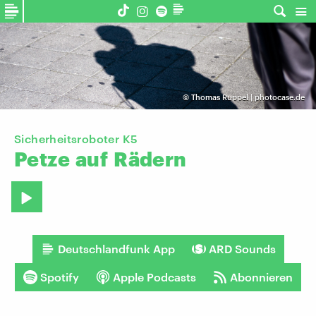
©
Thomas Ruppel | photocase.de
Sicherheitsroboter K5
Petze
auf
Rädern
Deutschlandfunk App
ARD Sounds
Spotify
Apple Podcasts
Abonnieren