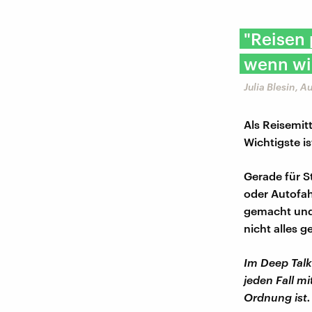
"Reisen 
wenn wi
Julia Blesin, A
Als Reisemit
Wichtigste is
Gerade für St
oder Autofahr
gemacht und 
nicht alles g
Im Deep Talk
jeden Fall m
Ordnung ist.