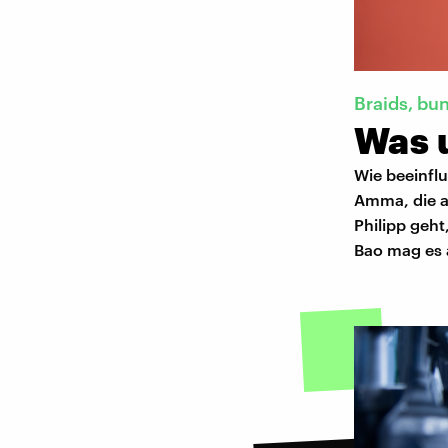
Braids, bu
Was 
Wie beeinfl
Amma, die au
Philipp geh
Bao mag es 