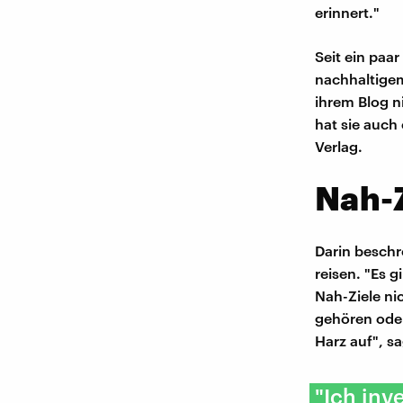
erinnert."
Seit ein paa
nachhaltigem
ihrem Blog n
hat sie auch
Verlag.
Nah-
Darin beschr
reisen. "Es g
Nah-Ziele ni
gehören oder
Harz auf", sa
"Ich inv