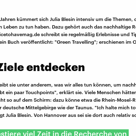
r Jahren kümmert sich Julia Blesin intensiv um die Themen, 
 Leben zu tun haben. Dazu gehört auch das nachhaltige Re
icetohavemag.de schreibt sie regelmäßig Erlebnisse und Ti
 ein Buch veröffentlicht: "Green Travelling"; erschienen im
Ziele entdecken
eibt sie unter anderem, was wir alles tun können, um nachh
ibt ein paar Touchpoints", erklärt sie. Viele Menschen hätten
cht so auf dem Schirm: dazu könne etwa die Rhein-Mosel-
 deutsche Mittelgebirge wie der Taunus. "Ich halte mich to
gt Julia Blesin. Von Hannover aus sei sie dort auch relativ s
estiere viel Zeit in die Recherche von