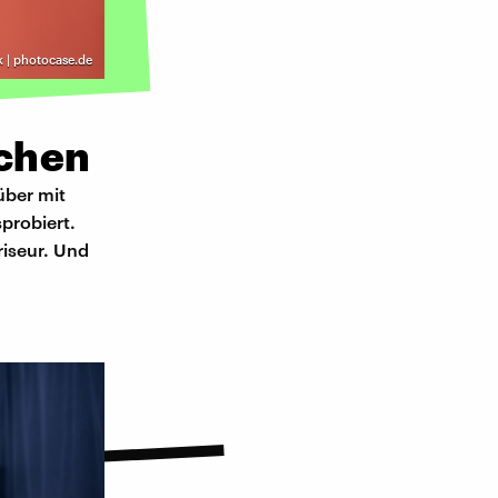
k | photocase.de
achen
über mit
sprobiert.
iseur. Und