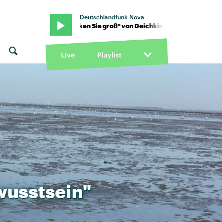
Deutschlandfunk Nova
nd · "Denken Sie groß" von Deichkind · "Denken Sie groß" von Dei
Live
Playlist
usstsein"