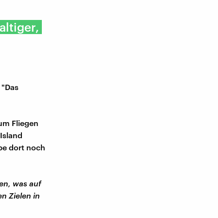
altiger,
 "Das
zum Fliegen
 Island
abe dort noch
sen, was auf
n Zielen in