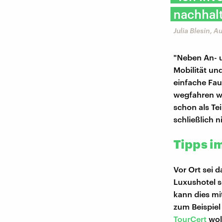
nachhalt
Julia Blesin, A
"Neben An- u
Mobilität und
einfache Fau
wegfahren wil
schon als Te
schließlich 
Tipps i
Vor Ort sei 
Luxushotel s
kann dies mi
zum Beispiel
TourCert
wol