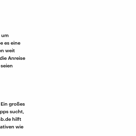
h um
be es eine
en weit
 die Anreise
 seien
 Ein großes
ipps sucht,
.de hilft
iativen wie