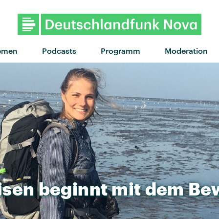
"Denken Sie groß" von Deichki
emen
Podcasts
Programm
Moderation
isen
beginnt
mit
dem
Bew