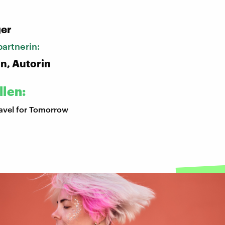
:
ger
artnerin:
in, Autorin
llen:
ravel for Tomorrow