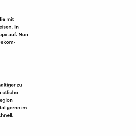
die mit
isen. In
pps auf. Nun
 Oekom-
altiger zu
 etliche
Region
tal gerne im
chnell.