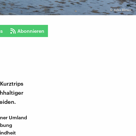
©
Julia Blesin
ts
Abonnieren
Kurztrips
hhaltiger
leiden.
liner Umland
ebung
indheit