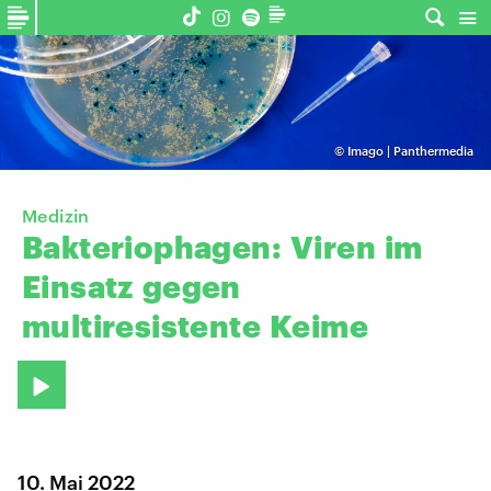
©
Imago | Panthermedia
Medizin
Bakteriophagen:
Viren
im
Einsatz
gegen
multiresistente
Keime
10. Mai 2022