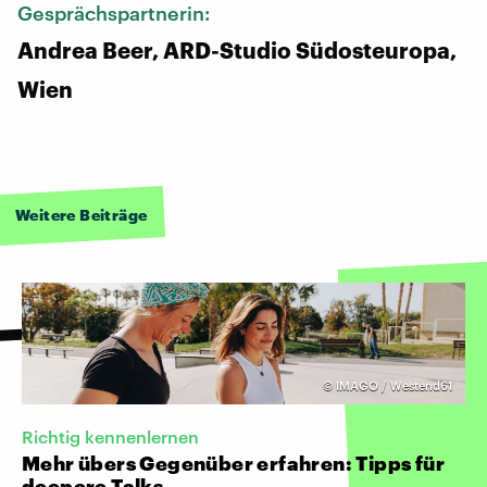
Gesprächspartnerin:
Andrea Beer, ARD-Studio Südosteuropa,
Wien
Weitere Beiträge
©
IMAGO / Westend61
Richtig kennenlernen
Mehr übers Gegenüber erfahren: Tipps für
deepere Talks