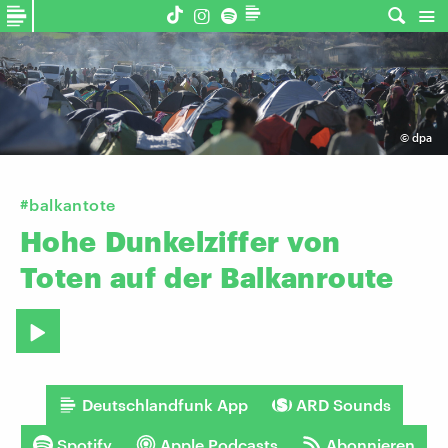
©
dpa
#balkantote
Hohe
Dunkelziffer
von
Toten
auf
der
Balkanroute
Deutschlandfunk App
ARD Sounds
Spotify
Apple Podcasts
Abonnieren