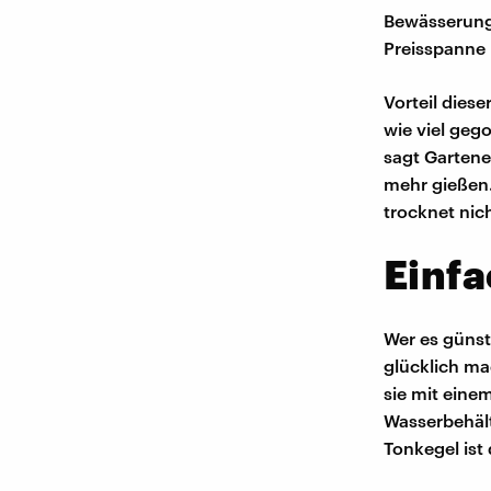
Bewässerungs
Preisspanne 
Vorteil dies
wie viel gego
sagt Gartene
mehr gießen.
trocknet nich
Einfa
Wer es güns
glücklich ma
sie mit eine
Wasserbehält
Tonkegel ist 