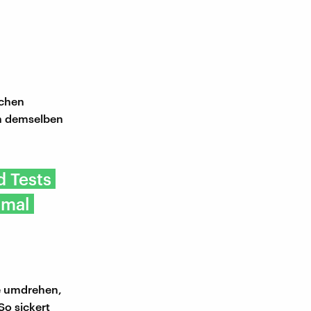
schen
ch demselben
d Tests
 mal
e umdrehen,
So sickert