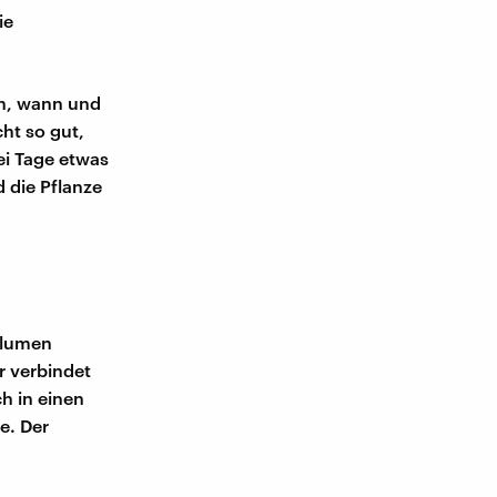
ie
rn, wann und
cht so gut,
ei Tage etwas
 die Pflanze
l
Blumen
r verbindet
h in einen
e. Der