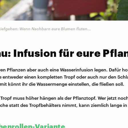
iefgehen: Wenn Nachbarn eure Blumen fluten...
u: Infusion für eure Pfla
ren Pflanzen aber auch eine Wasserinfusion legen. Dafür hol
 entweder einen kompletten Tropf oder auch nur den Schl
it könnt ihr die Wassermenge einstellen, die fließen soll.
 Tropf muss höher hängen als der Pflanztopf. Wer jetzt noc
e statt des Tropfbehälters nimmt, kann ziemlich lange in
henrollen-Variante