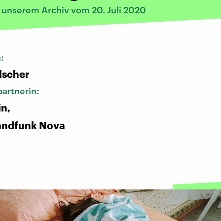
s unserem Archiv vom 20. Juli 2020
n:
lscher
artnerin:
in,
andfunk Nova