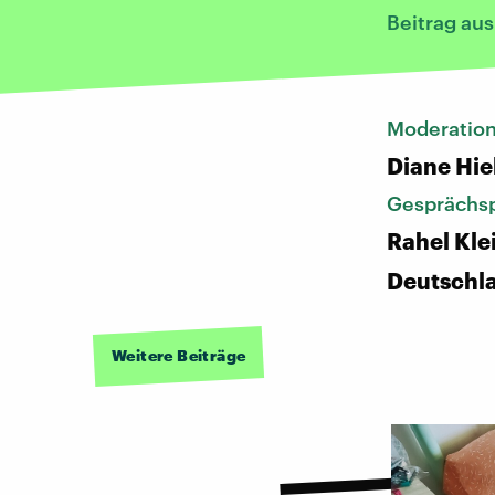
Beitrag au
Moderatio
Diane Hie
Gesprächsp
Rahel Kle
Deutschl
Weitere Beiträge