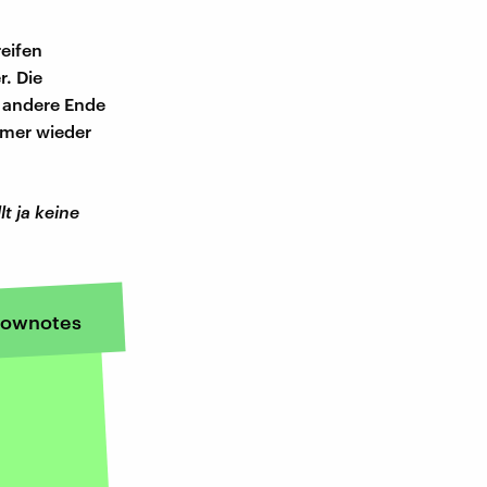
reifen
. Die
s andere Ende
mmer wieder
lt ja keine
ownotes