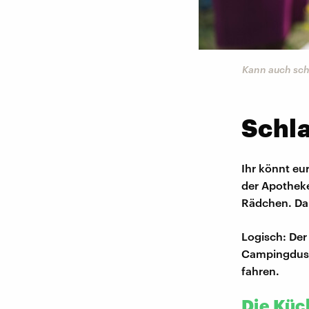
Kann auch sch
Schla
Ihr könnt eu
der Apotheke
Rädchen. Dam
Logisch: Der
Campingdusch
fahren.
Die Küc