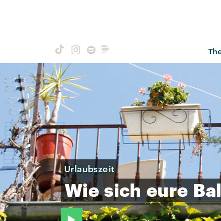
Th
Urlaubszeit
Wie
sich
eure
Ba