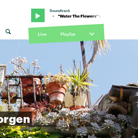
Soundtrack
Rosinkranz · "Water The Flowers" von Claire Rosinkranz · "Water Th
Live
Playlist
orgen