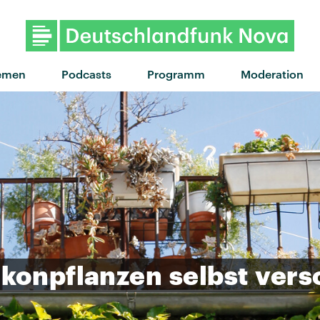
"Water The Flowers" von Claire 
emen
Podcasts
Programm
Moderation
lkonpflanzen
selbst
vers