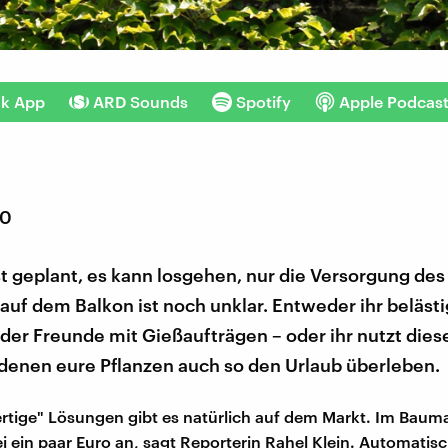
nk App
ARD Sounds
Spotify
Apple Podcas
20
st geplant, es kann losgehen, nur die Versorgung de
uf dem Balkon ist noch unklar. Entweder ihr belästi
der Freunde mit Gießaufträgen – oder ihr nutzt die
 denen eure Pflanzen auch so den Urlaub überleben.
rtige" Lösungen gibt es natürlich auf dem Markt. Im Bauma
i ein paar Euro an, sagt Reporterin Rahel Klein. Automatis