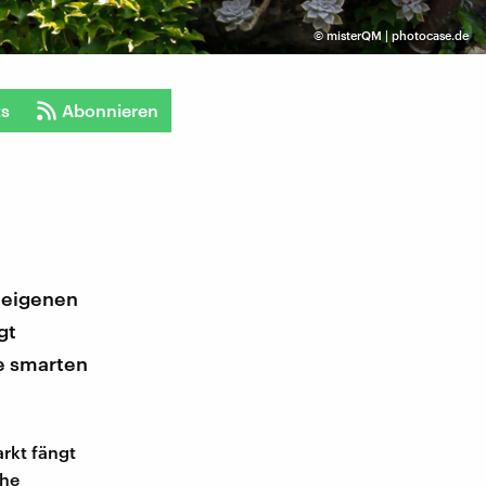
©
misterQM | photocase.de
ts
Abonnieren
s eigenen
gt
se smarten
rkt fängt
che