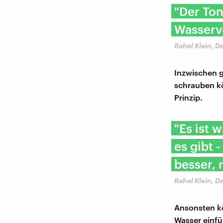
"Der Ton
Wasserv
Rahel Klein, 
Inzwischen g
schrauben kö
Prinzip.
"Es ist 
es gibt 
besser, 
Rahel Klein, 
Ansonsten k
Wasser einfü