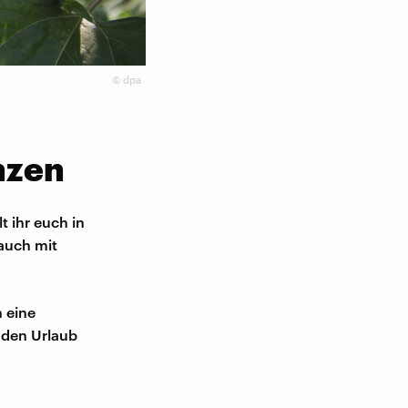
©
dpa
nzen
t ihr euch in
auch mit
h eine
 den Urlaub