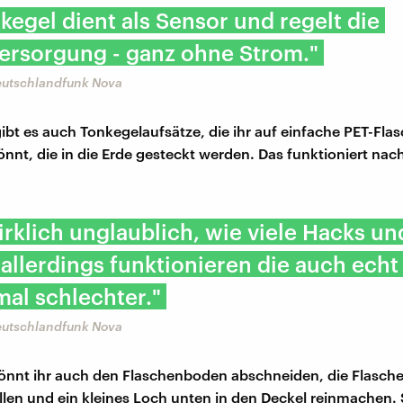
kegel dient als Sensor und regelt die
ersorgung - ganz ohne Strom."
Deutschlandfunk Nova
ibt es auch Tonkegelaufsätze, die ihr auf einfache PET-Fla
nnt, die in die Erde gesteckt werden. Das funktioniert na
wirklich unglaublich, wie viele Hacks un
- allerdings funktionieren die auch echt
mal schlechter."
Deutschlandfunk Nova
önnt ihr auch den Flaschenboden abschneiden, die Flasch
llen und ein kleines Loch unten in den Deckel reinmachen. 